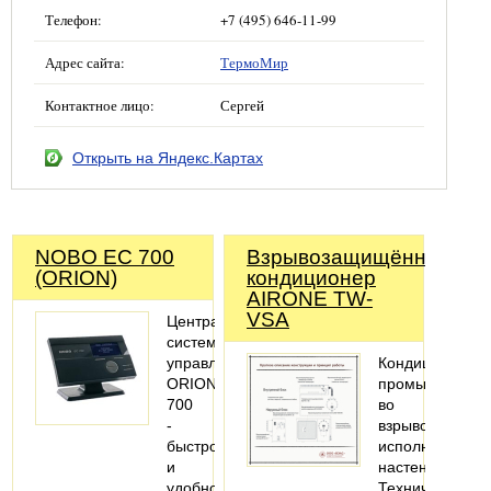
Телефон:
+7 (495) 646-11-99
Адрес сайта:
ТермоМир
Контактное лицо:
Сергей
Открыть на Яндекс.Картах
NOBO EC 700
Взрывозащищённый
(ORION)
кондиционер
AIRONE TW-
VSA
Центральная
система
управления
Кондиционер
ORION
промышленны
700
во
-
взрывозащище
быстрое
исполнении,
и
настенный.
удобное
Технические