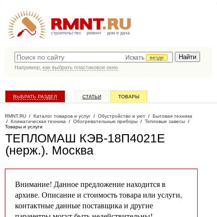
строительство
ремонт
дом и дача
Искать
везде
Например,
как выбрать пластиковое окно
ВЫБРАТЬ РАЗДЕЛ
СТАТЬИ
ТОВАРЫ
КАТАЛОГ КОМПАНИЙ
RMNT.RU
/
Каталог товаров и услуг
/
Обустройство и уют
/
Бытовая техника
/
Климатическая техника
/
Обогревательные приборы
/
Тепловые завесы
/
Товары и услуги
ТЕПЛОМАШ КЭВ-18П4021Е
(нерж.)
. Москва
Внимание! Данное предложение находится в
архиве. Описание и стоимость товара или услуги,
контактные данные поставщика и другие
параметры могут быть недействительны!