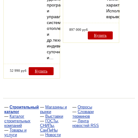
программирование
характеристики
и
Исполнение:
управление
взрывозащище
системами
отопления
897 000 руб
и
Купить
др.техникой,
индивидуальные
суточные
и…
52 990 руб
Купить
—
Строительный
—
Магазины и
—
Опросы
каталог
рынки
—
Словари
—
Каталог
—
Выставки
терминов
строительных
—
ГОСТы,
—
Лента
компаний
СНИПы,
новостей RSS
—
Товары и
СанПиНы
услуги
—
Новости