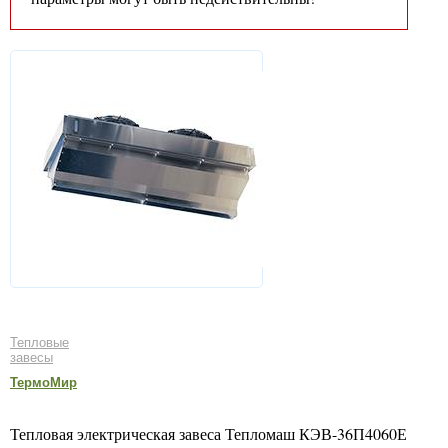
Тепловые
завесы
ТермоМир
Тепловая электрическая завеса Тепломаш КЭВ-36П4060Е