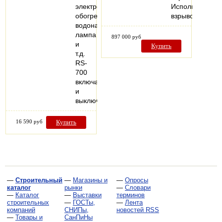
электроприбор:
Исполнение:
обогреватель,
взрывозащище
водонагреватель,
лампа
897 000 руб
и
Купить
т.д.
RS-
700
включает
и
выключает…
16 590 руб
Купить
—
Строительный
—
Магазины и
—
Опросы
каталог
рынки
—
Словари
—
Каталог
—
Выставки
терминов
строительных
—
ГОСТы,
—
Лента
компаний
СНИПы,
новостей RSS
—
Товары и
СанПиНы