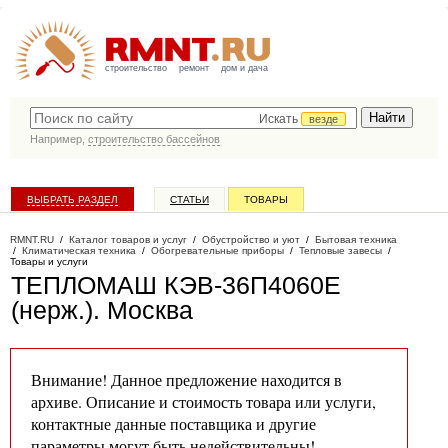
строительство
ремонт
дом и дача
Искать
везде
Например,
строительство бассейнов
ВЫБРАТЬ РАЗДЕЛ
СТАТЬИ
ТОВАРЫ
КАТАЛОГ КОМПАНИЙ
RMNT.RU
/
Каталог товаров и услуг
/
Обустройство и уют
/
Бытовая техника
/
Климатическая техника
/
Обогревательные приборы
/
Тепловые завесы
/
Товары и услуги
ТЕПЛОМАШ КЭВ-36П4060Е
(нерж.)
. Москва
Внимание! Данное предложение находится в
архиве. Описание и стоимость товара или услуги,
контактные данные поставщика и другие
параметры могут быть недействительны!