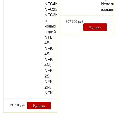
NFC4N,
Исполнение:
NFC2S,
взрывозащище
NFC2N
и
897 000 руб
новых
Купить
серий
NTL
4S,
NFK
4S,
NFK
4N,
NFK
2S,
NFK
2N,
NFK…
19 990 руб
Купить