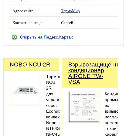
Адрес сайта:
ТермоМир
Контактное лицо:
Сергей
Открыть на Яндекс.Картах
NOBO NCU 2R
Взрывозащищённый
кондиционер
AIRONE TW-
Термостат
VSA
NCU
2R
для
Кондиционер
управления
промышленны
через
во
Ecohub
взрывозащище
конвекторами
исполнении,
Nobo
настенный.
NTE4S
Технические
NFC4S,
характеристики