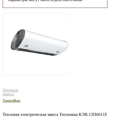
Тепловые
завесы
ТермоМир
Тепловая электрическая завеса Тепломаш КЭВ-12П6011Е