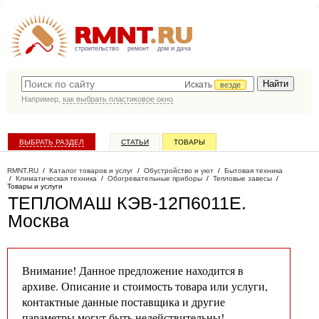
строительство
ремонт
дом и дача
Искать
везде
Например,
как выбрать пластиковое окно
ВЫБРАТЬ РАЗДЕЛ
СТАТЬИ
ТОВАРЫ
КАТАЛОГ КОМПАНИЙ
RMNT.RU
/
Каталог товаров и услуг
/
Обустройство и уют
/
Бытовая техника
/
Климатическая техника
/
Обогревательные приборы
/
Тепловые завесы
/
Товары и услуги
ТЕПЛОМАШ КЭВ-12П6011Е
.
Москва
Внимание! Данное предложение находится в
архиве. Описание и стоимость товара или услуги,
контактные данные поставщика и другие
параметры могут быть недействительны!