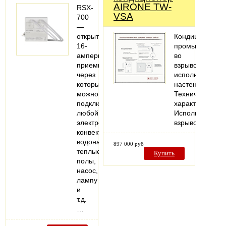
AIRONE TW-
RSX-
VSA
700
—
открытый
Кондиционер
16-
промышленны
амперный
во
приемник,
взрывозащище
через
исполнении,
который
настенный.
можно
Технические
подключить
характеристики
любой
Исполнение:
электроприбор:
взрывозащище
конвектор,
водонагреватель,
897 000 руб
теплые
Купить
полы,
насос,
лампу
и
т.д.
…