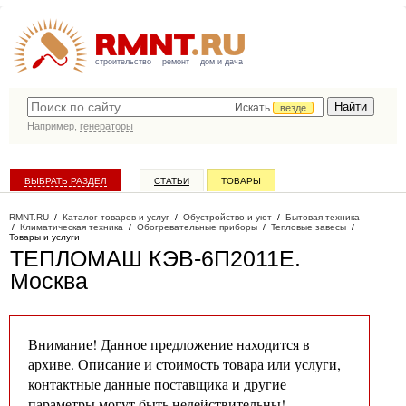
строительство
ремонт
дом и дача
Искать
везде
Например,
генераторы
ВЫБРАТЬ РАЗДЕЛ
СТАТЬИ
ТОВАРЫ
КАТАЛОГ КОМПАНИЙ
RMNT.RU
/
Каталог товаров и услуг
/
Обустройство и уют
/
Бытовая техника
/
Климатическая техника
/
Обогревательные приборы
/
Тепловые завесы
/
Товары и услуги
ТЕПЛОМАШ КЭВ-6П2011Е
.
Москва
Внимание! Данное предложение находится в
архиве. Описание и стоимость товара или услуги,
контактные данные поставщика и другие
параметры могут быть недействительны!