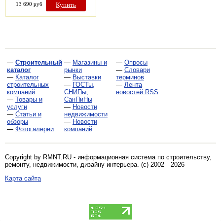
13 690 руб
Купить
—
Строительный
—
Магазины и
—
Опросы
каталог
рынки
—
Словари
—
Каталог
—
Выставки
терминов
строительных
—
ГОСТы,
—
Лента
компаний
СНИПы,
новостей RSS
—
Товары и
СанПиНы
услуги
—
Новости
—
Статьи и
недвижимости
обзоры
—
Новости
—
Фотогалереи
компаний
Copyright by RMNT.RU - информационная система по
строительству,
ремонту, недвижимости, дизайну интерьера
. (c) 2002—2026
Карта сайта