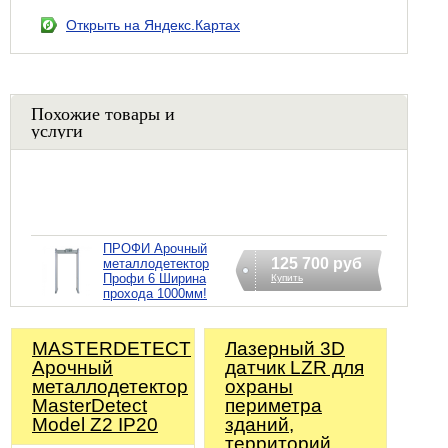
Открыть на Яндекс.Картах
Похожие товары и
услуги
ПРОФИ Арочный
125 700 руб
металлодетектор
Профи 6 Ширина
Купить
прохода 1000мм!
MASTERDETECT
Лазерный 3D
Арочный
датчик LZR для
металлодетектор
охраны
MasterDetect
периметра
Model Z2 IP20
зданий,
территорий