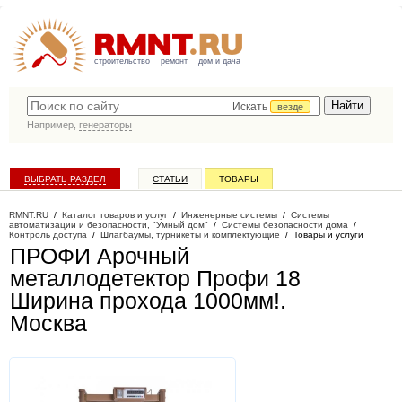
строительство
ремонт
дом и дача
Искать
везде
Например,
генераторы
ВЫБРАТЬ РАЗДЕЛ
СТАТЬИ
ТОВАРЫ
КАТАЛОГ КОМПАНИЙ
RMNT.RU
/
Каталог товаров и услуг
/
Инженерные системы
/
Системы
автоматизации и безопасности, "Умный дом"
/
Системы безопасности дома
/
Контроль доступа
/
Шлагбаумы, турникеты и комплектующие
/
Товары и услуги
ПРОФИ Арочный
металлодетектор Профи 18
Ширина прохода 1000мм!
.
Москва