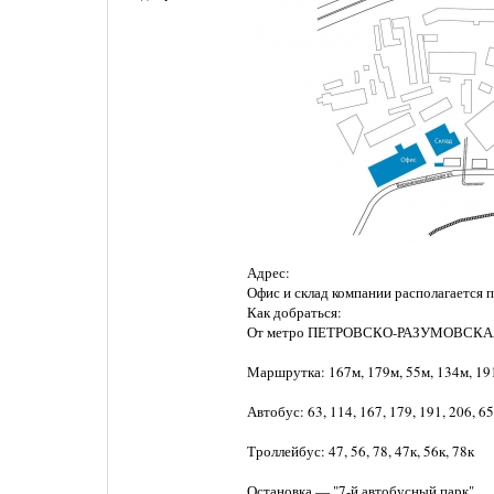
Адрес:
Офис и склад компании располагается по
Как добраться:
От метро ПЕТРОВСКО-РАЗУМОВСК
Маршрутка: 167м, 179м, 55м, 134м, 191
Автобус: 63, 114, 167, 179, 191, 206, 6
Троллейбус: 47, 56, 78, 47к, 56к, 78к
Остановка — "7-й автобусный парк".