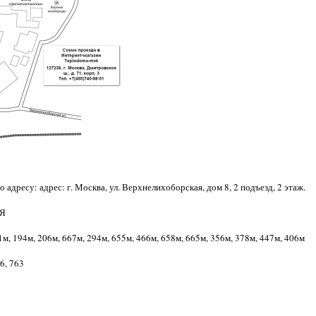
 адресу: адрес: г. Москва, ул. Верхнелихоборская, дом 8, 2 подъезд, 2 этаж.
АЯ
м, 194м, 206м, 667м, 294м, 655м, 466м, 658м, 665м, 356м, 378м, 447м, 406м
56, 763