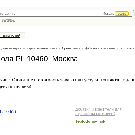
Искать
везде
р,
ламинат
ОГ КОМПАНИЙ
пучие материалы, строительные смеси
/
Сухие смеси
/
Добавки и красители для строит
пола PL 10460
. Москва
хиве. Описание и стоимость товара или услуги, контактные дан
действительны!
Добавки и красители для
строительных смесей
Teplodoma-msk