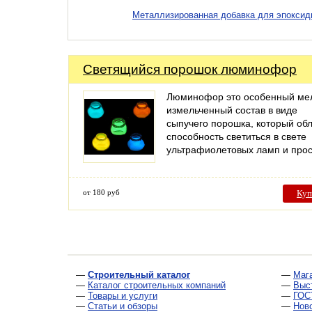
Металлизированная добавка для эпоксидн
Светящийся порошок люминофор
Люминофор это особенный ме
измельченный состав в виде
сыпучего порошка, который об
способность светиться в свете
ультрафиолетовых ламп и про
от 180 руб
Куп
—
Строительный каталог
—
Маг
—
Каталог строительных компаний
—
Выс
—
Товары и услуги
—
ГОС
—
Статьи и обзоры
—
Нов