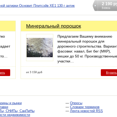
2 190 р
ой затирки Основит Плитсэйв XE1 130 г антик
Купить
Минеральный порошок
лко
Предлагаем Вашему вниманию
минеральный порошок для
ладает
дорожного строительства. Вариан
фасовки: навал, Биг бег (МКР),
сто…
мешки до 50 кг. Производственны
участки…
ить
от 3 150 руб
Купить
азины и рынки
—
Опросы
тавки
—
Словари терминов
Ты, СНИПы, СанПиНы
—
Лента новостей RSS
ости недвижимости