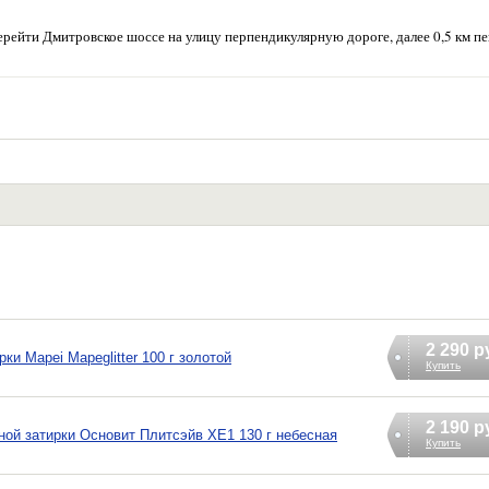
рейти Дмитровское шоссе на улицу перпендикулярную дороге, далее 0,5 км п
2 290 р
и Mapei Mapeglitter 100 г золотой
Купить
2 190 р
ой затирки Основит Плитсэйв XE1 130 г небесная
Купить