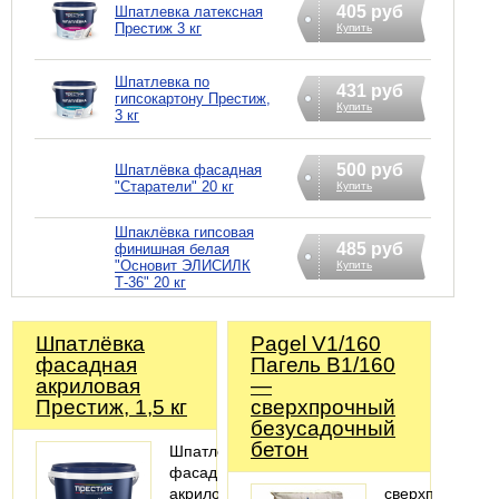
405 руб
Шпатлевка латексная
Престиж 3 кг
Купить
Шпатлевка по
431 руб
гипсокартону Престиж,
Купить
3 кг
500 руб
Шпатлёвка фасадная
"Старатели" 20 кг
Купить
Шпаклёвка гипсовая
485 руб
финишная белая
"Основит ЭЛИСИЛК
Купить
Т-36" 20 кг
Шпатлёвка
Pagel V1/160
фасадная
Пагель В1/160
акриловая
—
Престиж, 1,5 кг
сверхпрочный
безусадочный
бетон
Шпатлёвка
фасадная
акриловая
сверхпрочный