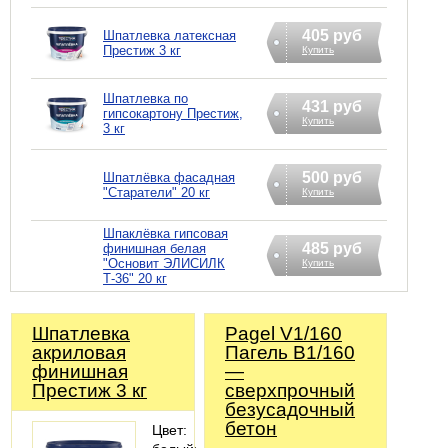
405 руб
Шпатлевка латексная
Престиж 3 кг
Купить
Шпатлевка по
431 руб
гипсокартону Престиж,
Купить
3 кг
500 руб
Шпатлёвка фасадная
"Старатели" 20 кг
Купить
Шпаклёвка гипсовая
485 руб
финишная белая
"Основит ЭЛИСИЛК
Купить
Т-36" 20 кг
Шпатлевка
Pagel V1/160
акриловая
Пагель В1/160
финишная
—
Престиж 3 кг
сверхпрочный
безусадочный
бетон
Цвет: