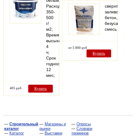
белый;
Расход:
сверхпрочный
350-
заливочный
500
бетон,
г/
безусадочная
м2;
смесь
Время
высыхания:
4
от 5 800 руб
ч;
Купить
Срок
годности:
12
мес;
405 руб
Купить
—
Строительный
—
Магазины и
—
Опросы
каталог
рынки
—
Словари
—
Каталог
—
Выставки
терминов