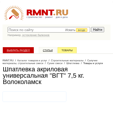
строительство
ремонт
дом и дача
Искать
везде
Например,
остекление балконов
ВЫБРАТЬ РАЗДЕЛ
СТАТЬИ
ТОВАРЫ
КАТАЛОГ КОМПАНИЙ
RMNT.RU
/
Каталог товаров и услуг
/
Строительные материалы
/
Сыпучие
материалы, строительные смеси
/
Сухие смеси
/
Шпатлевка
/
Товары и услуги
Шпатлевка акриловая
универсальная "ВГТ" 7,5 кг
.
Волоколамск