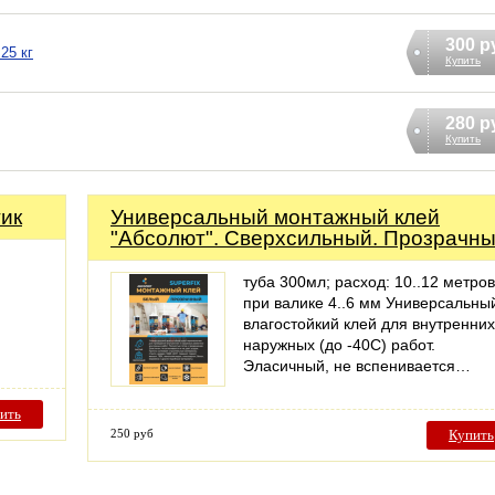
300 р
25 кг
Купить
280 р
Купить
тик
Универсальный монтажный клей
"Абсолют". Сверхсильный. Прозрачн
туба 300мл; расход: 10..12 метров
при валике 4..6 мм Универсальны
влагостойкий клей для внутренних
наружных (до -40С) работ.
Эласичный, не вспенивается…
ить
250 руб
Купить