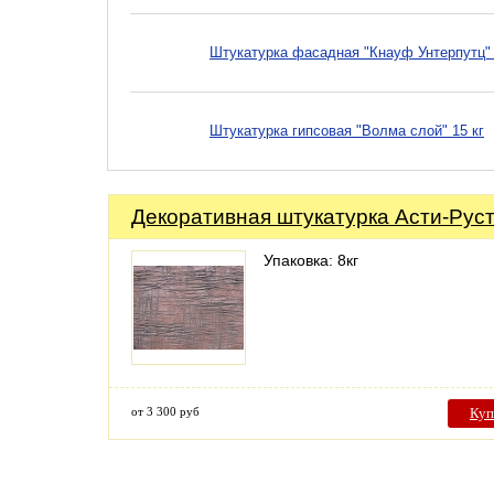
Штукатурка фасадная "Кнауф Унтерпутц" 
Штукатурка гипсовая "Волма слой" 15 кг
Декоративная штукатурка Асти-Рус
Упаковка: 8кг
от 3 300 руб
Куп