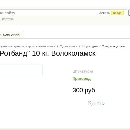
Искать
везде
р,
ипотека
ОГ КОМПАНИЙ
пучие материалы, строительные смеси
/
Сухие смеси
/
Штукатурка
/
Товары и услуги
отбанд" 10 кг
. Волоколамск
Штукатурка
Пригород
300 руб.
Купить