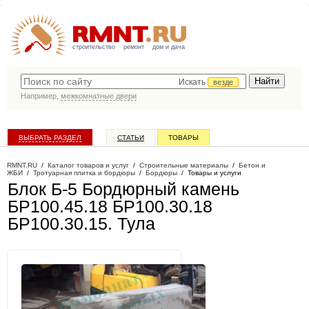
строительство
ремонт
дом и дача
Искать
везде
Например,
межкомнатные двери
ВЫБРАТЬ РАЗДЕЛ
СТАТЬИ
ТОВАРЫ
КАТАЛОГ КОМПАНИЙ
RMNT.RU
/
Каталог товаров и услуг
/
Строительные материалы
/
Бетон и
ЖБИ
/
Тротуарная плитка и бордюры
/
Бордюры
/
Товары и услуги
Блок Б-5 Бордюрный камень
БР100.45.18 БР100.30.18
БР100.30.15
. Тула