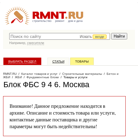
строительство
ремонт
дом и дача
Искать
везде
Например,
смесители
ВЫБРАТЬ РАЗДЕЛ
СТАТЬИ
ТОВАРЫ
КАТАЛОГ КОМПАНИЙ
RMNT.RU
/
Каталог товаров и услуг
/
Строительные материалы
/
Бетон и
ЖБИ
/
ЖБИ
/
Фундаментные блоки
/
Товары и услуги
Блок ФБС 9 4 6
. Москва
Внимание! Данное предложение находится в
архиве. Описание и стоимость товара или услуги,
контактные данные поставщика и другие
параметры могут быть недействительны!