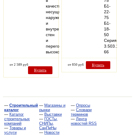
в
75
качестве
Б1-
несущих
22-
наружных
75
и
Б1-
внутренних
18-
стен
50
и
Серия
перегородок,
3.503.1-
высокопрочных…
66
от 2 589 руб
от 850 руб
Купить
Купить
—
Строительный
—
Магазины и
—
Опросы
каталог
рынки
—
Словари
—
Каталог
—
Выставки
терминов
строительных
—
ГОСТы,
—
Лента
компаний
СНИПы,
новостей RSS
—
Товары и
СанПиНы
услуги
—
Новости