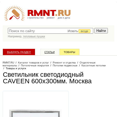
строительство
ремонт
дом и дача
Искать
везде
Например,
тепловые пушки
ВЫБРАТЬ РАЗДЕЛ
СТАТЬИ
ТОВАРЫ
КАТАЛОГ КОМПАНИЙ
RMNT.RU
/
Каталог товаров и услуг
/
Ремонт и отделка
/
Отделочные
материалы
/
Потолочные покрытия
/
Потолки подвесные
/
Кассетные потолки
/
Товары и услуги
Светильник светодиодный
CAVEEN 600х300мм
. Москва