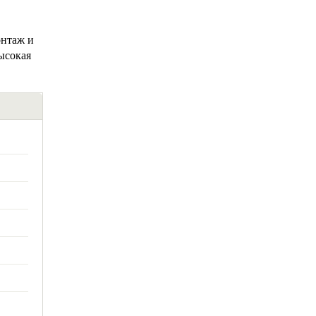
онтаж и
ысокая