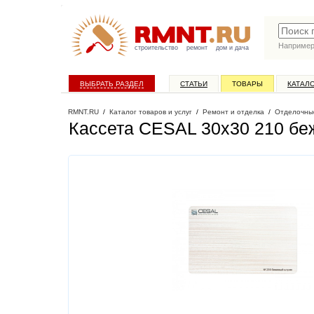
Наприме
строительство
ремонт
дом и дача
ВЫБРАТЬ РАЗДЕЛ
СТАТЬИ
ТОВАРЫ
КАТАЛ
RMNT.RU
/
Каталог товаров и услуг
/
Ремонт и отделка
/
Отделочны
Кассета CESAL 30х30 210 бе