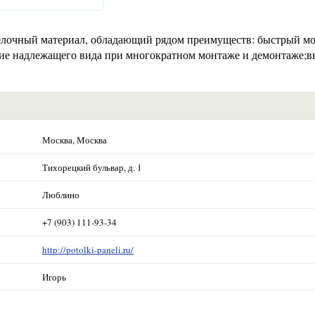
елочный материал, обладающий рядом преимуществ: быстрый м
ние надлежащего вида при многократном монтаже и демонтаже;в
Москва, Москва
Тихорецкий бульвар, д. 1
Люблино
+7 (903) 111-93-34
http://potolki-paneli.ru/
Игорь