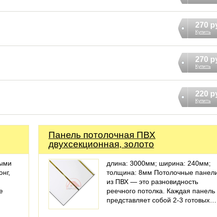
270 р
Купить
270 р
Купить
220 р
Купить
Панель потолочная ПВХ
двухсекционная, золото
ными
длина: 3000мм; ширина: 240мм;
нг,
толщина: 8мм Потолочные панел
из ПВХ — это разновидность
е
реечного потолка. Каждая панель
представляет собой 2-3 готовых…