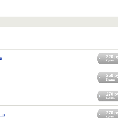
220 р
ый
Купить
250 р
Купить
270 р
Купить
270 р
лик
Купить