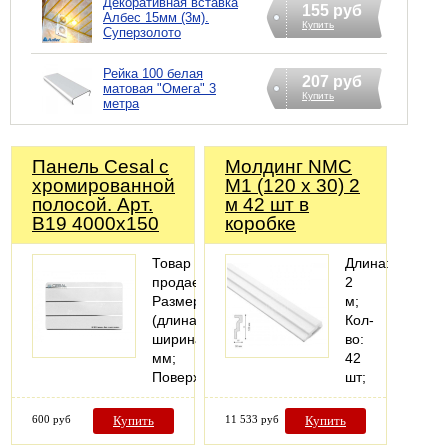
Декоративная вставка
155 руб
Албес 15мм (3м).
Купить
Суперзолото
Рейка 100 белая
207 руб
матовая "Омега" 3
Купить
метра
Панель Cesal с
Молдинг NMC
хромированной
М1 (120 х 30) 2
полосой. Арт.
м 42 шт в
В19 4000х150
коробке
Товар
Длина:
продается:поштучно;
2
Размер
м;
(длина
Кол-
ширина):4000x150
во:
мм;
42
Поверхность:глянцевая;
шт;
600 руб
Купить
11 533 руб
Купить