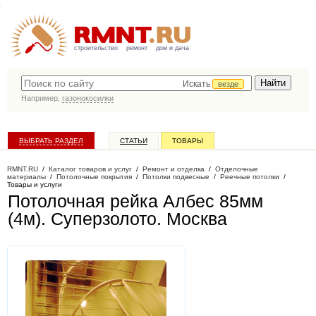
строительство
ремонт
дом и дача
Искать
везде
Например,
газонокосилки
ВЫБРАТЬ РАЗДЕЛ
СТАТЬИ
ТОВАРЫ
КАТАЛОГ КОМПАНИЙ
RMNT.RU
/
Каталог товаров и услуг
/
Ремонт и отделка
/
Отделочные
материалы
/
Потолочные покрытия
/
Потолки подвесные
/
Реечные потолки
/
Товары и услуги
Потолочная рейка Албес 85мм
(4м). Суперзолото
. Москва