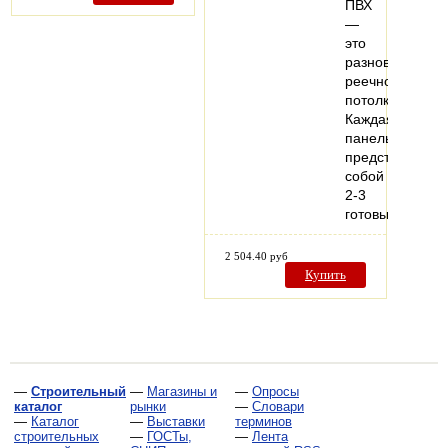
ПВХ
—
это
разновидность
реечного
потолка.
Каждая
панель
представляет
собой
2-3
готовых…
2 504.40 руб
Купить
—
Строительный
—
Магазины и
—
Опросы
каталог
рынки
—
Словари
—
Каталог
—
Выставки
терминов
строительных
—
ГОСТы,
—
Лента