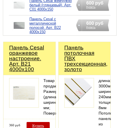
Панель Cesal жемчужно
600 руб
белый (глянцевый). Арт.
Купить
С01 4000х150
Панель Cesal с
600 руб
металлической
полосой. Арт. В22
Купить
4000х150
Панель Cesal
Панель
оранжевое
потолочная
настроение.
ПВХ
Арт. В21
трехсекционная,
4000х100
золото
Товар
длина:
продается:поштучно;
3000мм;
Размер
ширина:
(длина
240мм;
ширина):4000х100
толщина:
мм;
8мм
Поверхность:глянцевая;
Потолочные
панели
из
360 руб
Купить