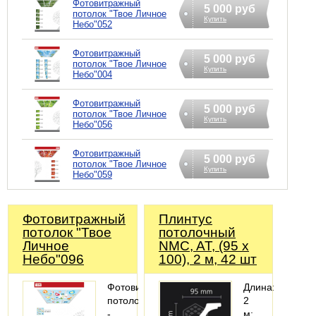
Фотовитражный
5 000 руб
потолок "Твое Личное
Купить
Небо"052
Фотовитражный
5 000 руб
потолок "Твое Личное
Купить
Небо"004
Фотовитражный
5 000 руб
потолок "Твое Личное
Купить
Небо"056
Фотовитражный
5 000 руб
потолок "Твое Личное
Купить
Небо"059
Фотовитражный
Плинтус
потолок "Твое
потолочный
Личное
NMC, AT, (95 х
Небо"096
100), 2 м, 42 шт
Фотовитражный
Длина:
потолок
2
-
м;