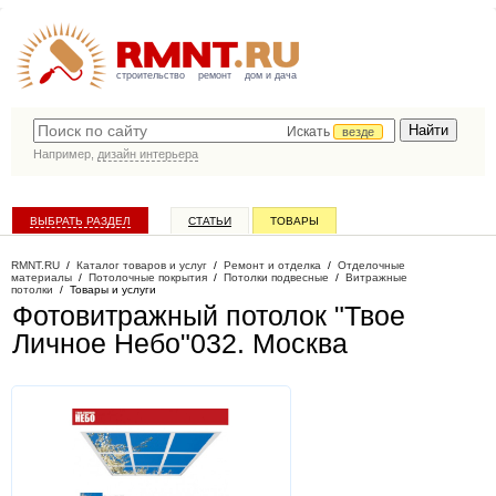
строительство
ремонт
дом и дача
Искать
везде
Например,
дизайн интерьера
ВЫБРАТЬ РАЗДЕЛ
СТАТЬИ
ТОВАРЫ
КАТАЛОГ КОМПАНИЙ
RMNT.RU
/
Каталог товаров и услуг
/
Ремонт и отделка
/
Отделочные
материалы
/
Потолочные покрытия
/
Потолки подвесные
/
Витражные
потолки
/
Товары и услуги
Фотовитражный потолок "Твое
Личное Небо"032
. Москва