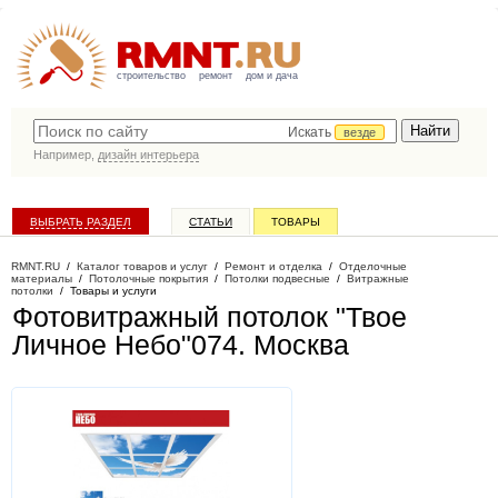
строительство
ремонт
дом и дача
Искать
везде
Например,
дизайн интерьера
ВЫБРАТЬ РАЗДЕЛ
СТАТЬИ
ТОВАРЫ
КАТАЛОГ КОМПАНИЙ
RMNT.RU
/
Каталог товаров и услуг
/
Ремонт и отделка
/
Отделочные
материалы
/
Потолочные покрытия
/
Потолки подвесные
/
Витражные
потолки
/
Товары и услуги
Фотовитражный потолок "Твое
Личное Небо"074
. Москва