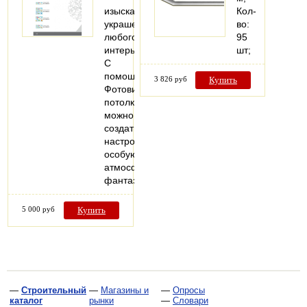
изысканное
Кол-
украшение
во:
любого
95
интерьера.
шт;
С
помощью
3 826 руб
Купить
Фотовитражных
потолков
можно
создать
настроение,
особую
атмосферу,
фантазийные…
5 000 руб
Купить
—
Строительный
—
Магазины и
—
Опросы
каталог
рынки
—
Словари