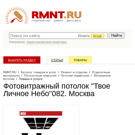
строительство
ремонт
дом и дача
Искать
везде
Например,
перепланировка квартиры
ВЫБРАТЬ РАЗДЕЛ
СТАТЬИ
ТОВАРЫ
КАТАЛОГ КОМПАНИЙ
RMNT.RU
/
Каталог товаров и услуг
/
Ремонт и отделка
/
Отделочные
материалы
/
Потолочные покрытия
/
Потолки подвесные
/
Витражные
потолки
/
Товары и услуги
Фотовитражный потолок "Твое
Личное Небо"082
. Москва