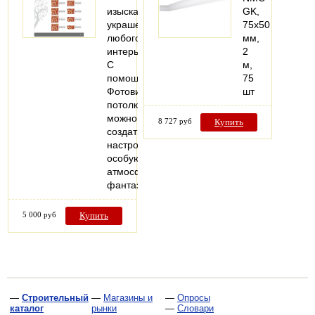
изысканное
GK,
украшение
75х50
любого
мм,
интерьера.
2
С
м,
помощью
75
Фотовитражных
шт
потолков
можно
8 727 руб
Купить
создать
настроение,
особую
атмосферу,
фантазийные…
5 000 руб
Купить
—
Строительный
—
Магазины и
—
Опросы
каталог
рынки
—
Словари