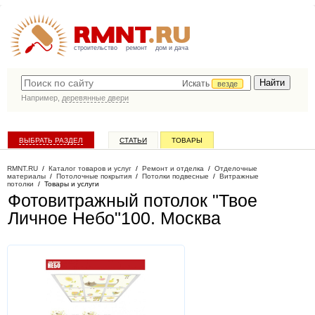
строительство
ремонт
дом и дача
Искать
везде
Например,
деревянные двери
ВЫБРАТЬ РАЗДЕЛ
СТАТЬИ
ТОВАРЫ
КАТАЛОГ КОМПАНИЙ
RMNT.RU
/
Каталог товаров и услуг
/
Ремонт и отделка
/
Отделочные
материалы
/
Потолочные покрытия
/
Потолки подвесные
/
Витражные
потолки
/
Товары и услуги
Фотовитражный потолок "Твое
Личное Небо"100
. Москва