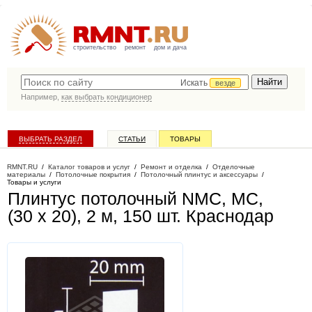
строительство
ремонт
дом и дача
Искать
везде
Например,
как выбрать кондиционер
ВЫБРАТЬ РАЗДЕЛ
СТАТЬИ
ТОВАРЫ
КАТАЛОГ КОМПАНИЙ
RMNT.RU
/
Каталог товаров и услуг
/
Ремонт и отделка
/
Отделочные
материалы
/
Потолочные покрытия
/
Потолочный плинтус и аксессуары
/
Товары и услуги
Плинтус потолочный NMC, MC,
(30 х 20), 2 м, 150 шт
. Краснодар