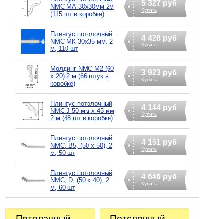
5 327 руб
NMC МА 30х30мм 2м
Купить
(115 шт в коробке)
Плинтус потолочный
4 428 руб
NMC МК 30х35 мм, 2
Купить
м, 110 шт
Молдинг NMC М2 (60
3 923 руб
х 20) 2 м (66 штук в
Купить
коробке)
Плинтус потолочный
4 144 руб
NMC J 50 мм х 45 мм
Купить
2 м (48 шт в коробке)
Плинтус потолочный
4 161 руб
NMC, B5, (50 х 50), 2
Купить
м, 50 шт
Плинтус потолочный
4 646 руб
NMC, D, (50 х 40), 2
Купить
м, 60 шт
Потолочный
Потолочный