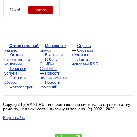
70 руб
Купить
—
Строительный
—
Магазины и
—
Опросы
каталог
рынки
—
Словари
—
Каталог
—
Выставки
терминов
строительных
—
ГОСТы,
—
Лента
компаний
СНИПы,
новостей RSS
—
Товары и
СанПиНы
услуги
—
Новости
—
Статьи и
недвижимости
обзоры
—
Новости
—
Фотогалереи
компаний
Copyright by RMNT.RU - информационная система по
строительству,
ремонту, недвижимости, дизайну интерьера
. (c) 2002—2026
Карта сайта