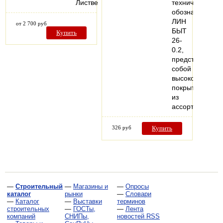
Лиственницы.
техническим
обозначением
ЛИН
от 2 700 руб
БЫТ
Купить
26-
0.2,
представляет
собой
высококачеств
покрытие
из
ассортимента
326 руб
Купить
—
Строительный
—
Магазины и
—
Опросы
каталог
рынки
—
Словари
—
Каталог
—
Выставки
терминов
строительных
—
ГОСТы,
—
Лента
компаний
СНИПы,
новостей RSS