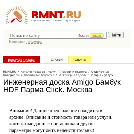
строительство
ремонт
дом и дача
Искать
везде
Например,
триммеры
ВЫБРАТЬ РАЗДЕЛ
СТАТЬИ
ТОВАРЫ
КАТАЛОГ КОМПАНИЙ
RMNT.RU
/
Каталог товаров и услуг
/
Ремонт и отделка
/
Отделочные
материалы
/
Напольные покрытия
/
Инженерная доска
/
Товары и услуги
Инженерная доска Amigo Бамбук
HDF Парма Click
. Москва
Внимание! Данное предложение находится в
архиве. Описание и стоимость товара или услуги,
контактные данные поставщика и другие
параметры могут быть недействительны!