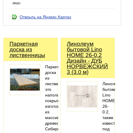
лицо:
Открыть на Яндекс.Картах
Паркетная
Линолеум
доска из
бытовой Lino
лиственницы
HOME 26-0.2
Дизайн - ДУБ
НОРВЕЖСКИЙ
Паркетная
3 (3.0 м)
доска
из
лиственницы
Линолеум
это
бытовой
напольное
Lino
покрытие,
HOME
изготовленное
26-
из
0.2,
массива
также
древесины
известный
Сибирской
под