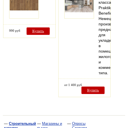
класса
Praktik
Benefice
Немецкого
производства
предназначен
990 руб
Купить
для
укладки
в
помещениях
жилого
и
коммерческого
типа.
от 1 400 руб
Купить
—
Строительный
—
Магазины и
—
Опросы
каталог
рынки
—
Словари