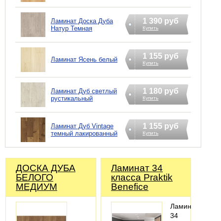
1 390 руб
Ламинат Доска Дуба
Натур Темная
Купить
1 155 руб
Ламинат Ясень белый
Купить
1 180 руб
Ламинат Дуб светлый
рустикальный
Купить
1 155 руб
Ламинат Дуб Vintage
темный лакированный
Купить
ДОСКА ДУБА
Ламинат 34
БЕЛОГО
класса Praktik
МЕДИУМ
Benefice
Ламинат
34