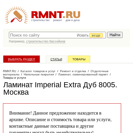
строительство
ремонт
дом и дача
Искать
везде
Например,
строительство бассейнов
ВЫБРАТЬ РАЗДЕЛ
СТАТЬИ
ТОВАРЫ
КАТАЛОГ КОМПАНИЙ
RMNT.RU
/
Каталог товаров и услуг
/
Ремонт и отделка
/
Отделочные
материалы
/
Напольные покрытия
/
Ламинат, ламинированный паркет
/
Товары и услуги
Ламинат Imperial Extra Дуб 8005
.
Москва
Внимание! Данное предложение находится в
архиве. Описание и стоимость товара или услуги,
контактные данные поставщика и другие
параметры могут быть недействительны!