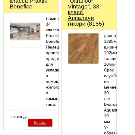
класса Praktik
"Ultrafloor
Benefice
Vintage", 33
класс,
Аппалачи
Ламинат
гикори (8155)
34
класса
Praktik
длина:
Benefice
1285мм;
Немецкого
ширина:
производства
192мм;
предназначен
толщина:
для
10мм
укладки
Срок
в
службы
помещениях
не
жилого
менее
и
30
коммерческого
лет
типа.
Влагозащита
Aquastop
10
от 1 400 руб
мм.
Купить
V-
образная