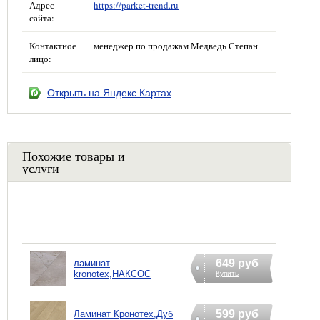
Адрес
https://parket-trend.ru
сайта:
Контактное
менеджер по продажам Медведь Степан
лицо:
Открыть на Яндекс.Картах
Похожие товары и
услуги
649 руб
ламинат
kronotex,НАКСОС
Купить
599 руб
Ламинат Кронотех,Дуб