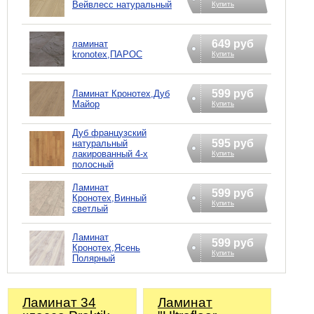
Вейвлесс натуральный
Купить
649 руб
ламинат
kronotex,ПАРОС
Купить
599 руб
Ламинат Кронотех,Дуб
Майор
Купить
Дуб французский
595 руб
натуральный
лакированный 4-х
Купить
полосный
Ламинат
599 руб
Кронотех,Винный
Купить
светлый
Ламинат
599 руб
Кронотех,Ясень
Купить
Полярный
Ламинат 34
Ламинат