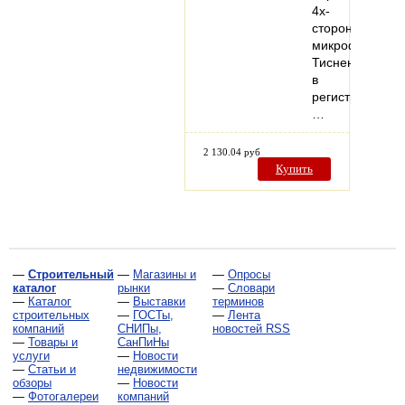
4х-
сторонняя
микрофаска
Тиснение
в
регистр,
…
2 130.04 руб
Купить
—
Строительный
—
Магазины и
—
Опросы
каталог
рынки
—
Словари
—
Каталог
—
Выставки
терминов
строительных
—
ГОСТы,
—
Лента
компаний
СНИПы,
новостей RSS
—
Товары и
СанПиНы
услуги
—
Новости
—
Статьи и
недвижимости
обзоры
—
Новости
—
Фотогалереи
компаний