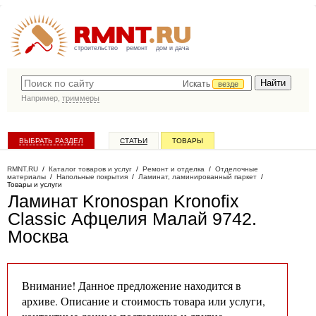
строительство
ремонт
дом и дача
Искать
везде
Например,
триммеры
ВЫБРАТЬ РАЗДЕЛ
СТАТЬИ
ТОВАРЫ
КАТАЛОГ КОМПАНИЙ
RMNT.RU
/
Каталог товаров и услуг
/
Ремонт и отделка
/
Отделочные
материалы
/
Напольные покрытия
/
Ламинат, ламинированный паркет
/
Товары и услуги
Ламинат Kronospan Kronofix
Classic Афцелия Малай 9742
.
Москва
Внимание! Данное предложение находится в
архиве. Описание и стоимость товара или услуги,