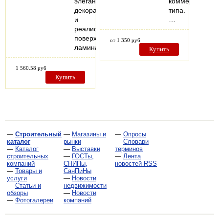
элегантным
коммерческого
декорам
типа.
и
…
реалистичной
поверхности,
от 1 350 руб
ламинат…
Купить
1 560.58 руб
Купить
—
Строительный
—
Магазины и
—
Опросы
каталог
рынки
—
Словари
—
Каталог
—
Выставки
терминов
строительных
—
ГОСТы,
—
Лента
компаний
СНИПы,
новостей RSS
—
Товары и
СанПиНы
услуги
—
Новости
—
Статьи и
недвижимости
обзоры
—
Новости
—
Фотогалереи
компаний