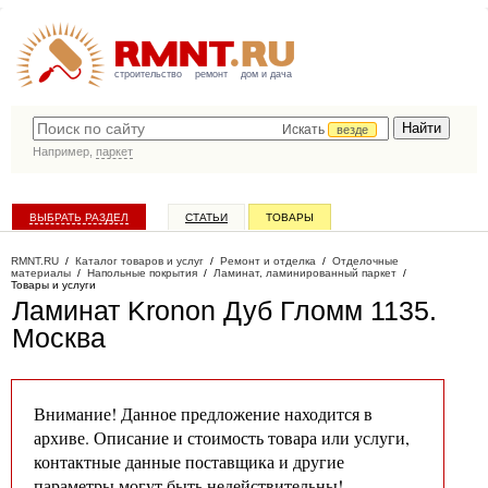
строительство
ремонт
дом и дача
Искать
везде
Например,
паркет
ВЫБРАТЬ РАЗДЕЛ
СТАТЬИ
ТОВАРЫ
КАТАЛОГ КОМПАНИЙ
RMNT.RU
/
Каталог товаров и услуг
/
Ремонт и отделка
/
Отделочные
материалы
/
Напольные покрытия
/
Ламинат, ламинированный паркет
/
Товары и услуги
Ламинат Kronon Дуб Гломм 1135
.
Москва
Внимание! Данное предложение находится в
архиве. Описание и стоимость товара или услуги,
контактные данные поставщика и другие
параметры могут быть недействительны!