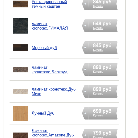
845 руб
Реставрированный
тёмный каштан
Купить
649 руб
ламинат
kronotex,ГИМАЛАЯ
Купить
845 руб
Морёный дуб
Купить
890 руб
ламинат
кронотекс,Блоквуд
Купить
890 руб
ламинат кронотекс,Дуб
Микс
Купить
699 руб
Лунный Дуб
Купить
Ламинат
799 руб
kronotex,Amazone,Дуб
Купить