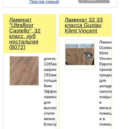
Престиж темный
Ламинат
Ламинат 32 33
"Ultrafloor
класса Gustav
Castello", 32
Klimt Vincent
класс, дуб
ностальгия
Ламинат
(8072)
Gustav
Klimt
длина:
Vincent
1285мм;
Европейского
ширина:
производства
192мм;
предназначен
толщина:
для
8мм
укладки
Эффектный
напольного
ламинат
покрытия
для
в
высокого
жилых
стиля
помещениях
жизни.
и в
Благодаря
помещениях