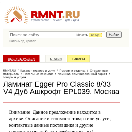
строительство
ремонт
дом и дача
Искать
везде
Например,
кровля
ВЫБРАТЬ РАЗДЕЛ
СТАТЬИ
ТОВАРЫ
КАТАЛОГ КОМПАНИЙ
RMNT.RU
/
Каталог товаров и услуг
/
Ремонт и отделка
/
Отделочные
материалы
/
Напольные покрытия
/
Ламинат, ламинированный паркет
/
Товары и услуги
Ламинат Egger Pro Classic 8/33
V4 Дуб Ашкрофт EPL039
. Москва
Внимание! Данное предложение находится в
архиве. Описание и стоимость товара или услуги,
контактные данные поставщика и другие
параметры могут быть недействительны!