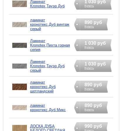
1 030 руб
Ламинат
Kronotex,Тауэр Дуб
Купить
ламинат
890 руб
кронотекс,Дуб винтаж
Купить
серый
Ламинат
1 030 руб
Kronotex,Пихта горная
Купить
сепия
Ламинат
1 030 руб
Kronotex,Тауэр Дуб
Купить
серый
ламинат
890 руб
кронотекс,Дуб
Купить
шотландский
890 руб
ламинат
кронотекс,Дуб Микс
Купить
990 руб
ДОСКА ДУБА
БЕЛОГО СВЕТЛАЯ
Купить