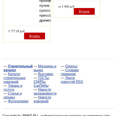
производится
путем
от 1 400 руб
сухого
Купить
прессования
древесного…
1 777.18 руб
Купить
—
Строительный
—
Магазины и
—
Опросы
каталог
рынки
—
Словари
—
Каталог
—
Выставки
терминов
строительных
—
ГОСТы,
—
Лента
компаний
СНИПы,
новостей RSS
—
Товары и
СанПиНы
услуги
—
Новости
—
Статьи и
недвижимости
обзоры
—
Новости
—
Фотогалереи
компаний
Copyright by RMNT.RU - информационная система по
строительству,