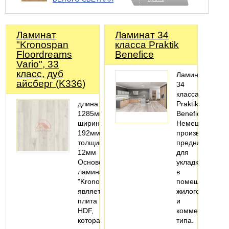
Ламинат
Ламинат 34
"Kronospan
класса Praktik
Floordreams
Benefice
Vario", 33
класс, дуб
Ламинат
айсберг (K336)
34
класса
длина:
Praktik
1285мм;
Benefice
ширина:
Немецкого
192мм;
производства
толщина:
предназначен
12мм
для
Основой
укладки
ламината
в
"Kronospan"
помещениях
является
жилого
плита
и
HDF,
коммерческого
которая
типа.