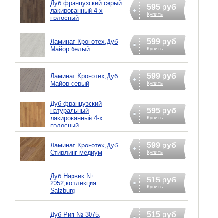
Дуб французский серый
595 руб
лакированный 4-х
Купить
полосный
599 руб
Ламинат Кронотех,Дуб
Майор белый
Купить
599 руб
Ламинат Кронотех,Дуб
Майор серый
Купить
Дуб французский
595 руб
натуральный
лакированный 4-х
Купить
полосный
599 руб
Ламинат Кронотех,Дуб
Стирлинг медиум
Купить
Дуб Нарвик №
515 руб
2052,коллекция
Купить
Salzburg
515 руб
Дуб Рип № 3075,