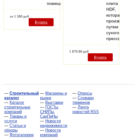
помещениях.
плита
HDF,
которая
от 1 580 руб
производится
Купить
путем
сухого
прессования…
1 870.80 руб
Купить
—
Строительный
—
Магазины и
—
Опросы
каталог
рынки
—
Словари
—
Каталог
—
Выставки
терминов
строительных
—
ГОСТы,
—
Лента
компаний
СНИПы,
новостей RSS
—
Товары и
СанПиНы
услуги
—
Новости
—
Статьи и
недвижимости
обзоры
—
Новости
—
Фотогалереи
компаний