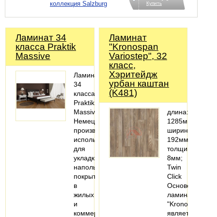
коллекция Salzburg
Купить
Ламинат 34
Ламинат
класса Praktik
"Kronospan
Massive
Variostep", 32
класс,
Хэритейдж
Ламинат
урбан каштан
34
(K481)
класса
Praktik
Massive
длина:
Немецкого
1285мм;
производства
ширина:
используется
192мм;
для
толщина:
укладки
8мм;
напольного
Twin
покрытия
Click
в
Основой
жилых
ламината
и
"Kronospan"
коммерческих
является