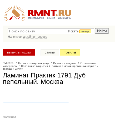
строительство
ремонт
дом и дача
Искать
везде
Например,
дизайн интерьера
ВЫБРАТЬ РАЗДЕЛ
СТАТЬИ
ТОВАРЫ
КАТАЛОГ КОМПАНИЙ
RMNT.RU
/
Каталог товаров и услуг
/
Ремонт и отделка
/
Отделочные
материалы
/
Напольные покрытия
/
Ламинат, ламинированный паркет
/
Товары и услуги
Ламинат Практик 1791 Дуб
пепельный
. Москва
Ламинат,