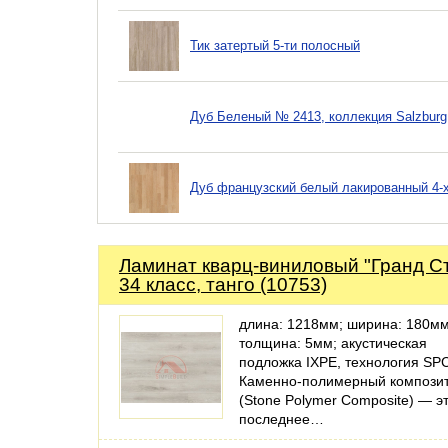
Тик затертый 5-ти полосный
Дуб Беленый № 2413, коллекция Salzburg
Дуб французский белый лакированный 4-
Ламинат кварц-виниловый "Гранд Ст
34 класс, танго (10753)
длина: 1218мм; ширина: 180мм
толщина: 5мм; акустическая
подложка IXPE, технология SP
Каменно-полимерный компози
(Stone Polymer Composite) — э
последнее…