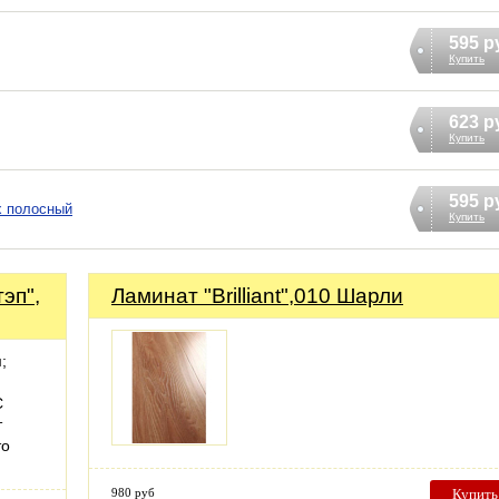
595 р
Купить
623 р
Купить
595 р
х полосный
Купить
эп",
Ламинат "Brilliant",010 Шарли
;
C
т
то
980 руб
Купить