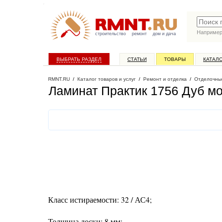
Наприме
строительство
ремонт
дом и дача
ВЫБРАТЬ РАЗДЕЛ
СТАТЬИ
ТОВАРЫ
КАТАЛ
RMNT.RU
/
Каталог товаров и услуг
/
Ремонт и отделка
/
Отделочны
Ламинат Практик 1756 Дуб м
Класс истираемости: 32 / АС4;
Толщина доски: 8 мм;