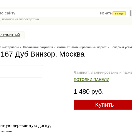
Искать
везде
р,
потолок из гипсокартона
ОГ КОМПАНИЙ
е материалы
/
Напольные покрытия
/
Ламинат, ламинированный паркет
/
Товары и услу
6167 Дуб Винзор
. Москва
Ламинат, ламинированный парк
ПОТОЛКИ-ПАНЕЛИ
1 480 руб.
Купить
анную деревянную доску;
 досок;