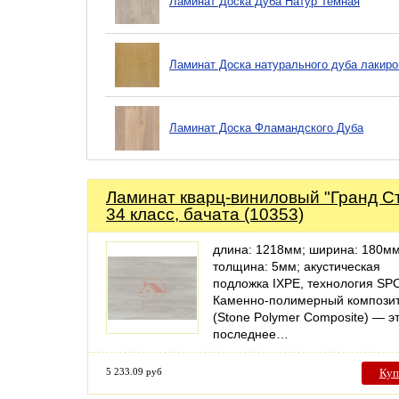
Ламинат Доска Дуба Натур Темная
Ламинат Доска натурального дуба лакир
Ламинат Доска Фламандского Дуба
Ламинат кварц-виниловый "Гранд Ст
34 класс, бачата (10353)
длина: 1218мм; ширина: 180мм
толщина: 5мм; акустическая
подложка IXPE, технология SP
Каменно-полимерный компози
(Stone Polymer Composite) — э
последнее…
5 233.09 руб
Куп