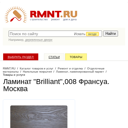
строительство
ремонт
дом и дача
Искать
везде
Например,
деревянные двери
ВЫБРАТЬ РАЗДЕЛ
СТАТЬИ
ТОВАРЫ
КАТАЛОГ КОМПАНИЙ
RMNT.RU
/
Каталог товаров и услуг
/
Ремонт и отделка
/
Отделочные
материалы
/
Напольные покрытия
/
Ламинат, ламинированный паркет
/
Товары и услуги
Ламинат "Brilliant",008 Франсуа
.
Москва