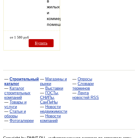
в
жилых
и
коммерческих
помещениях.
от 1 580 руб
Купить
—
Строительный
—
Магазины и
—
Опросы
каталог
рынки
—
Словари
—
Каталог
—
Выставки
терминов
строительных
—
ГОСТы,
—
Лента
компаний
СНИПы,
новостей RSS
—
Товары и
СанПиНы
услуги
—
Новости
—
Статьи и
недвижимости
обзоры
—
Новости
—
Фотогалереи
компаний