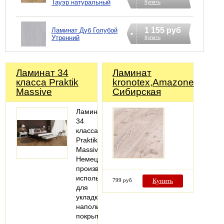
Тауэр натуральный
Купить
1 155 руб
Ламинат Дуб Голубой
Утренний
Купить
Ламинат 34
Ламинат
класса Praktik
kronotex,Amazone,Пихта
Massive
Сибирская
Ламинат
34
класса
Praktik
Massive
Немецкого
производства
используется
799 руб
Купить
для
укладки
напольного
покрытия