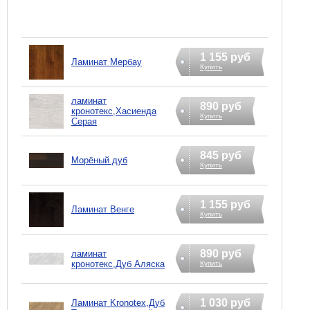
1 155 руб
Ламинат Мербау
Купить
ламинат
890 руб
кронотекс,Хасиенда
Купить
Серая
845 руб
Морёный дуб
Купить
1 155 руб
Ламинат Венге
Купить
890 руб
ламинат
кронотекс,Дуб Аляска
Купить
1 030 руб
Ламинат Kronotex,Дуб