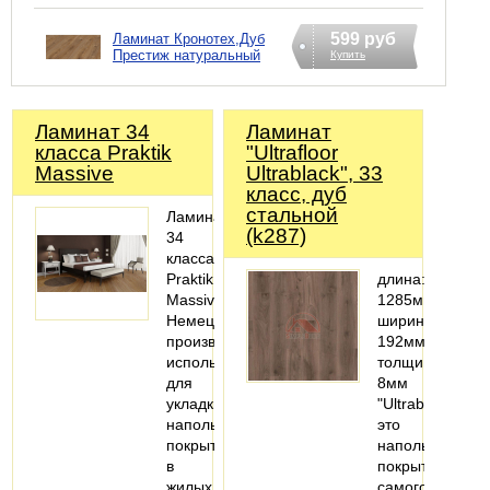
599 руб
Ламинат Кронотех,Дуб
Престиж натуральный
Купить
Ламинат 34
Ламинат
класса Praktik
"Ultrafloor
Massive
Ultrablack", 33
класс, дуб
стальной
Ламинат
(k287)
34
класса
Praktik
длина:
Massive
1285мм;
Немецкого
ширина:
производства
192мм;
используется
толщина:
для
8мм
укладки
"Ultrablack"
напольного
это
покрытия
напольные
в
покрытия
жилых
самого