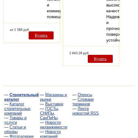
и
высокого
коммерческих
качества.
помещениях.
Надежная
и
прочная
от 1 580 руб
поверхность
Купить
устойчива…
2 643.28 руб
Купить
—
Строительный
—
Магазины и
—
Опросы
каталог
рынки
—
Словари
—
Каталог
—
Выставки
терминов
строительных
—
ГОСТы,
—
Лента
компаний
СНИПы,
новостей RSS
—
Товары и
СанПиНы
услуги
—
Новости
—
Статьи и
недвижимости
обзоры
—
Новости
—
Фотогалереи
компаний