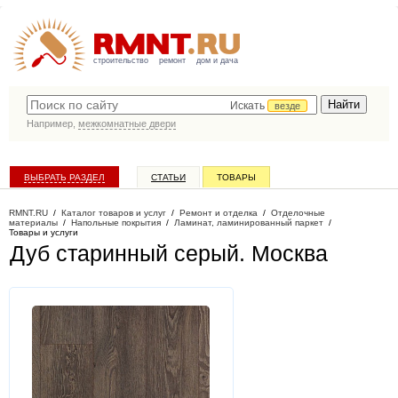
строительство
ремонт
дом и дача
Искать
везде
Например,
межкомнатные двери
ВЫБРАТЬ РАЗДЕЛ
СТАТЬИ
ТОВАРЫ
КАТАЛОГ КОМПАНИЙ
RMNT.RU
/
Каталог товаров и услуг
/
Ремонт и отделка
/
Отделочные
материалы
/
Напольные покрытия
/
Ламинат, ламинированный паркет
/
Товары и услуги
Дуб старинный серый
. Москва