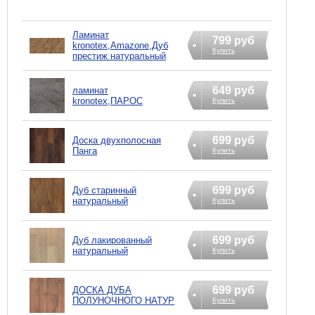
Ламинат
799 руб
kronotex,Amazone,Дуб
Купить
престиж натуральный
649 руб
ламинат
kronotex,ПАРОС
Купить
699 руб
Доска двухполосная
Панга
Купить
699 руб
Дуб старинный
натуральный
Купить
699 руб
Дуб лакированный
натуральный
Купить
699 руб
ДОСКА ДУБА
ПОЛУНОЧНОГО НАТУР
Купить