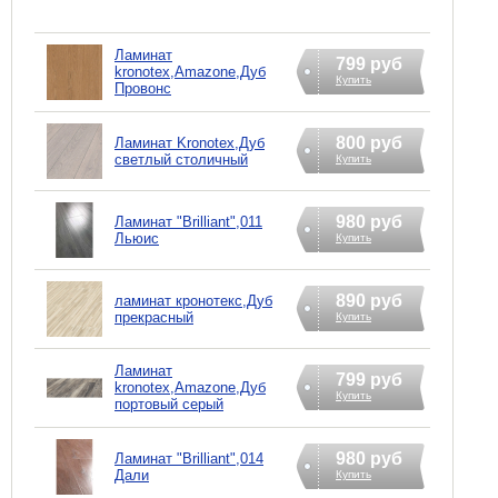
Ламинат
799 руб
kronotex,Amazone,Дуб
Купить
Провонс
800 руб
Ламинат Kronotex,Дуб
светлый столичный
Купить
980 руб
Ламинат "Brilliant",011
Льюис
Купить
890 руб
ламинат кронотекс,Дуб
прекрасный
Купить
Ламинат
799 руб
kronotex,Amazone,Дуб
Купить
портовый серый
980 руб
Ламинат "Brilliant",014
Дали
Купить