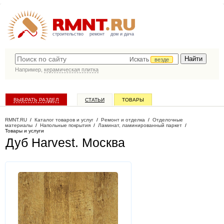
строительство
ремонт
дом и дача
Искать
везде
Например,
керамическая плитка
ВЫБРАТЬ РАЗДЕЛ
СТАТЬИ
ТОВАРЫ
КАТАЛОГ КОМПАНИЙ
RMNT.RU
/
Каталог товаров и услуг
/
Ремонт и отделка
/
Отделочные
материалы
/
Напольные покрытия
/
Ламинат, ламинированный паркет
/
Товары и услуги
Дуб Harvest
. Москва