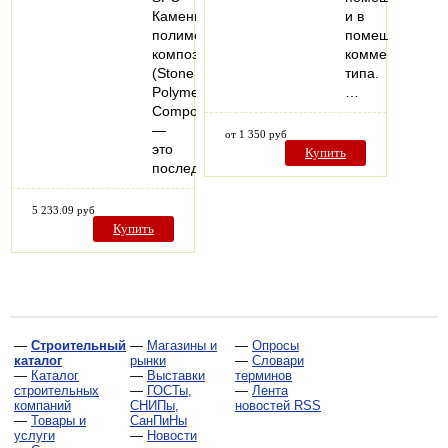
Каменно-
и в
полимерный
помещениях
композит
коммерческого
(Stone
типа.
Polymer
…
Composite)
—
от 1 350 руб
это
Купить
последнее…
5 233.09 руб
Купить
—
Строительный
—
Магазины и
—
Опросы
каталог
рынки
—
Словари
—
Каталог
—
Выставки
терминов
строительных
—
ГОСТы,
—
Лента
компаний
СНИПы,
новостей RSS
—
Товары и
СанПиНы
услуги
—
Новости