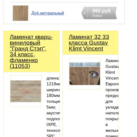
990 руб
Дуб натуральный
Купить
Ламинат кварц-
Ламинат 32 33
виниловый
класса Gustav
"Гранд Стэп",
Klimt Vincent
34 класс,
фламенко
Ламинат
(11053)
Gustav
Klimt
длина:
Vincent
1218мм;
Европейского
ширина:
производства
180мм;
предназначен
толщина:
для
5мм;
укладки
акустическая
напольного
подложка
покрытия
IXPE,
в
технология
жилых
SPC
помещениях