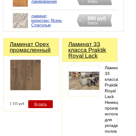
лакированная
Купить
ламинат
890 руб
кронотекс,Ясень
Купить
Стокгольм
Ламинат Орех
Ламинат 33
промасленный
класса Praktik
Royal Lack
Ламинат
33
класса
Praktik
Royal
Lack
Немецкого
1 155 руб
Купить
производства
используется
для
укладки
полов