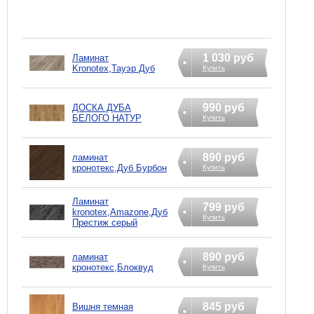
1 030 руб
Ламинат
Kronotex,Тауэр Дуб
Купить
990 руб
ДОСКА ДУБА
БЕЛОГО НАТУР
Купить
890 руб
ламинат
кронотекс,Дуб Бурбон
Купить
Ламинат
799 руб
kronotex,Amazone,Дуб
Купить
Престиж серый
890 руб
ламинат
кронотекс,Блоквуд
Купить
845 руб
Вишня темная