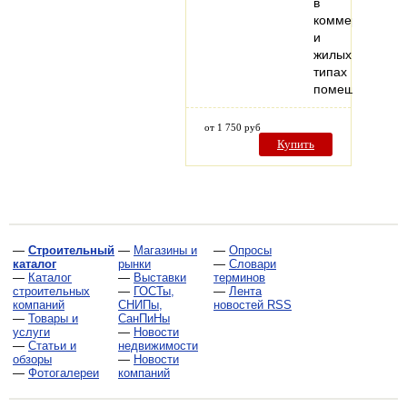
в
коммерческих
и
жилых
типах
помещений.
от 1 750 руб
Купить
—
Строительный
—
Магазины и
—
Опросы
каталог
рынки
—
Словари
—
Каталог
—
Выставки
терминов
строительных
—
ГОСТы,
—
Лента
компаний
СНИПы,
новостей RSS
—
Товары и
СанПиНы
услуги
—
Новости
—
Статьи и
недвижимости
обзоры
—
Новости
—
Фотогалереи
компаний