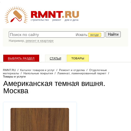
строительство
ремонт
дом и дача
Искать
везде
Например,
ремонт в квартире
ВЫБРАТЬ РАЗДЕЛ
СТАТЬИ
ТОВАРЫ
КАТАЛОГ КОМПАНИЙ
RMNT.RU
/
Каталог товаров и услуг
/
Ремонт и отделка
/
Отделочные
материалы
/
Напольные покрытия
/
Ламинат, ламинированный паркет
/
Товары и услуги
Американская темная вишня
.
Москва