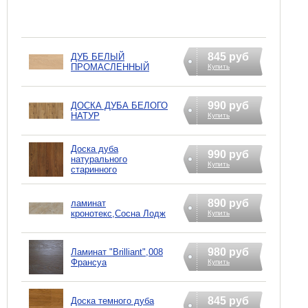
845 руб
ДУБ БЕЛЫЙ
ПРОМАСЛЕННЫЙ
Купить
990 руб
ДОСКА ДУБА БЕЛОГО
НАТУР
Купить
Доска дуба
990 руб
натурального
Купить
старинного
890 руб
ламинат
кронотекс,Сосна Лодж
Купить
980 руб
Ламинат "Brilliant",008
Франсуа
Купить
845 руб
Доска темного дуба