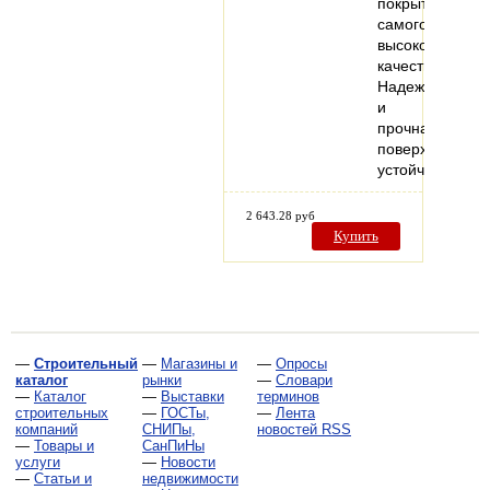
покрытия
самого
высокого
качества.
Надежная
и
прочная
поверхность
устойчива…
2 643.28 руб
Купить
—
Строительный
—
Магазины и
—
Опросы
каталог
рынки
—
Словари
—
Каталог
—
Выставки
терминов
строительных
—
ГОСТы,
—
Лента
компаний
СНИПы,
новостей RSS
—
Товары и
СанПиНы
услуги
—
Новости
—
Статьи и
недвижимости