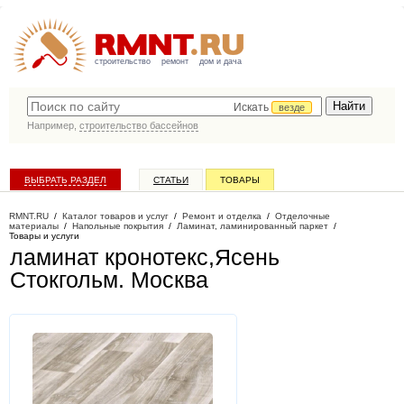
строительство
ремонт
дом и дача
Искать
везде
Например,
строительство бассейнов
ВЫБРАТЬ РАЗДЕЛ
СТАТЬИ
ТОВАРЫ
КАТАЛОГ КОМПАНИЙ
RMNT.RU
/
Каталог товаров и услуг
/
Ремонт и отделка
/
Отделочные
материалы
/
Напольные покрытия
/
Ламинат, ламинированный паркет
/
Товары и услуги
ламинат кронотекс,Ясень
Стокгольм
. Москва