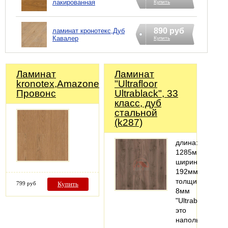
лакированная
Купить
890 руб
ламинат кронотекс,Дуб
Кавалер
Купить
Ламинат
Ламинат
kronotex,Amazone,Дуб
"Ultrafloor
Провонс
Ultrablack", 33
класс, дуб
стальной
(k287)
длина:
1285мм;
ширина:
192мм;
толщина:
799 руб
Купить
8мм
"Ultrablack"
это
напольные