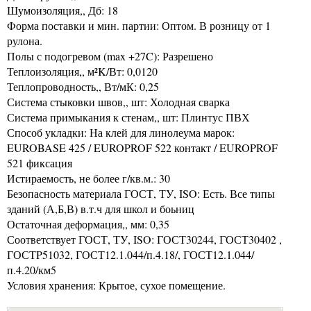
Шумоизоляция,, Дб: 18
Форма поставки и мин. партии: Оптом. В розницу от 1
рулона.
Полы с подогревом (max +27C): Разрешено
Теплоизоляция,, м²K/Вт: 0,0120
Теплопроводность,, Вт/мК: 0,25
Система стыковки швов,, шт: Холодная сварка
Система примыкания к стенам,, шт: Плинтус ПВХ
Способ укладки: На клей для линолеума марок:
EUROBASE 425 / EUROPROF 522 контакт / EUROPROF
521 фиксация
Истираемость, не более г/кв.м.: 30
Безопасность материала ГОСТ, ТУ, ISO: Есть. Все типы
зданий (А,Б,В) в.т.ч для школ и боьниц
Остаточная деформация,, мм: 0,35
Соответствует ГОСТ, ТУ, ISO: ГОСТ30244, ГОСТ30402 ,
ГОСТP51032, ГОСТ12.1.044/п.4.18/, ГОСТ12.1.044/
п.4.20/км5
Условия хранения: Крытое, сухое помещение.