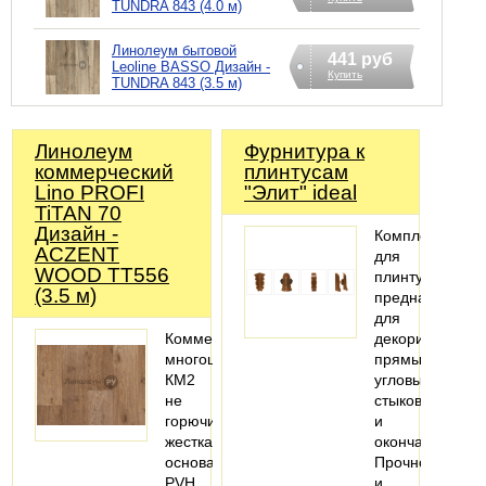
TUNDRA 843 (4.0 м)
Линолеум бытовой
441 руб
Leoline BASSO Дизайн -
Купить
TUNDRA 843 (3.5 м)
Линолеум
Фурнитура к
коммерческий
плинтусам
Lino PROFI
"Элит" ideal
TiTAN 70
Дизайн -
Комплектующи
ACZENT
для
WOOD TT556
плинтуса
(3.5 м)
предназначены
для
Коммерческий,
декорирования
многоцелевой,
прямых,
КМ2
угловых
не
стыков
горючий,
и
жесткая
окончаний.
основа
Прочно
PVH
и