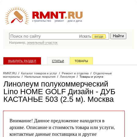
строительство
ремонт
дом и дача
Искать
везде
Например,
земельный участок
ВЫБРАТЬ РАЗДЕЛ
СТАТЬИ
ТОВАРЫ
КАТАЛОГ КОМПАНИЙ
RMNT.RU
/
Каталог товаров и услуг
/
Ремонт и отделка
/
Отделочные
материалы
/
Напольные покрытия
/
Линолеум
/
Товары и услуги
Линолеум полукоммерческий
Lino HOME GOLF Дизайн - ДУБ
КАСТАНЬЕ 503 (2.5 м)
. Москва
Внимание! Данное предложение находится в
архиве. Описание и стоимость товара или услуги,
контактные данные поставщика и другие