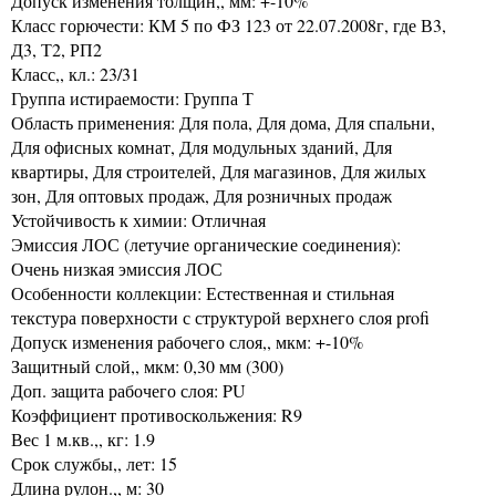
Допуск изменения толщин,, мм: +-10%
Класс горючести: КМ 5 по ФЗ 123 от 22.07.2008г, где В3,
Д3, Т2, РП2
Класс,, кл.: 23/31
Группа истираемости: Группа Т
Область применения: Для пола, Для дома, Для спальни,
Для офисных комнат, Для модульных зданий, Для
квартиры, Для строителей, Для магазинов, Для жилых
зон, Для оптовых продаж, Для розничных продаж
Устойчивость к химии: Отличная
Эмиссия ЛОС (летучие органические соединения):
Очень низкая эмиссия ЛОС
Особенности коллекции: Естественная и стильная
текстура поверхности с структурой верхнего слоя profi
Допуск изменения рабочего слоя,, мкм: +-10%
Защитный слой,, мкм: 0,30 мм (300)
Доп. защита рабочего слоя: PU
Коэффициент противоскольжения: R9
Вес 1 м.кв.,, кг: 1.9
Срок службы,, лет: 15
Длина рулон.,, м: 30