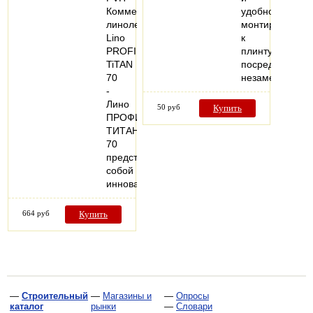
Коммерческий
удобно
линолеум
монтируются
Lino
к
PROFI
плинтусу
TiTAN
посредством
70
незаметных…
-
Лино
50 руб
Купить
ПРОФИ
ТИТАН
70
представляет
собой
инновационное…
664 руб
Купить
—
Строительный
—
Магазины и
—
Опросы
каталог
рынки
—
Словари