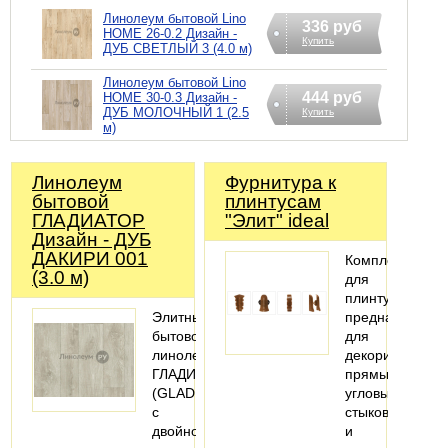
Линолеум бытовой Lino
336 руб
HOME 26-0.2 Дизайн -
Купить
ДУБ СВЕТЛЫЙ 3 (4.0 м)
Линолеум бытовой Lino
444 руб
HOME 30-0.3 Дизайн -
ДУБ МОЛОЧНЫЙ 1 (2.5
Купить
м)
Линолеум
Фурнитура к
бытовой
плинтусам
ГЛАДИАТОР
"Элит" ideal
Дизайн - ДУБ
ДАКИРИ 001
Комплектующи
(3.0 м)
для
плинтуса
Элитный
предназначены
бытовой
для
линолеум
декорирования
ГЛАДИАТОР
прямых,
(GLADIATOR)
угловых
с
стыков
двойной
и