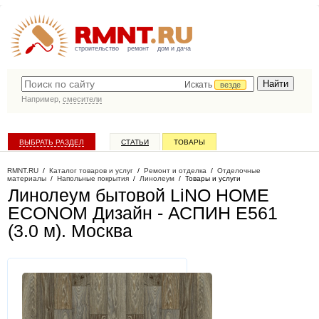
строительство
ремонт
дом и дача
Искать
везде
Например,
смесители
ВЫБРАТЬ РАЗДЕЛ
СТАТЬИ
ТОВАРЫ
КАТАЛОГ КОМПАНИЙ
RMNT.RU
/
Каталог товаров и услуг
/
Ремонт и отделка
/
Отделочные
материалы
/
Напольные покрытия
/
Линолеум
/
Товары и услуги
Линолеум бытовой LiNO HOME
ECONOM Дизайн - АСПИН Е561
(3.0 м)
. Москва