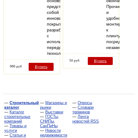
основой
окончаний.
представляет
Прочно
собой
и
инновационное
удобно
покрытие,
монтируются
разработанное
к
с
плинтусу
использованием
посредством
передовых
незаметных…
технологий…
50 руб
Купить
980 руб
Купить
—
Строительный
—
Магазины и
—
Опросы
каталог
рынки
—
Словари
—
Каталог
—
Выставки
терминов
строительных
—
ГОСТы,
—
Лента
компаний
СНИПы,
новостей RSS
—
Товары и
СанПиНы
услуги
—
Новости
—
Статьи и
недвижимости