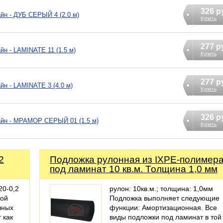
326 р
йн - ДУБ СЕРЫЙ 4 (2.0 м)
Купить
277 р
н - LAMINATE 11 (1.5 м)
Купить
277 р
йн - LAMINATE 3 (4.0 м)
Купить
326 р
айн - МРАМОР СЕРЫЙ 01 (1.5 м)
Купить
2
Подложка рулонная из IXPE-полимер
под ламинат 10 кв.м. Толщина 1,0 мм
20-0,2
рулон: 10кв.м.; толщина: 1,0мм
бой
Подложка выполняет следующие
чных
функции: Амортизационная. Все
 как
виды подложки под ламинат в той