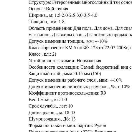
Структура: Гетерогенный многослойный тзи осно
Основа: Войлочная
Ширина,, м: 1.5-2.0-2.5-3.0-3.5-4.0
Толщина,, мм: 1.8
Область применения: Для пола, Для дома, Для спа
магазинов, Для жилых зон, Для оптовых продаж н
Допуск изменения толщин,, мм: +-10%
Класс горючести: КМ 5 по ФЗ 123 от 22.07.2008г, г
Класс,, кл.: 21
Устойчивость к химии: Нормальная
Особенности коллекции: Самый бюджетный вид с
Защитный слой,, мкм: 0.15 мм (150)
Допуск изменения рабочего слоя,, мкм: +-10%
Допуск изменения линейных размеров,, %: +-10%
Коэффициент противоскольжения: R9
Вес 1 м.кв.,, кг: 1.0
Срок службы,, лет: 10
Длина рулон.,, м: 18-43
Шумоизоляция,, Дб: 13
Форма поставки и мин. партии: Рулон
Полы с подогревом (max +27C): Разрешено