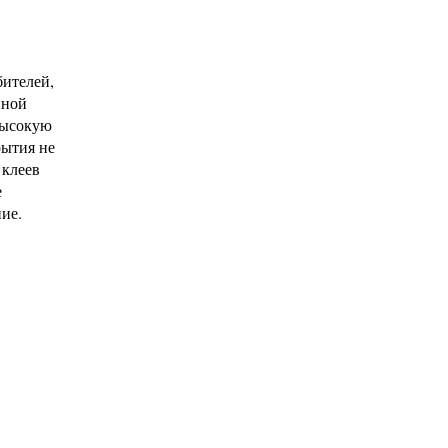
ителей,
йной
высокую
рытия не
 клеев
е
ие.