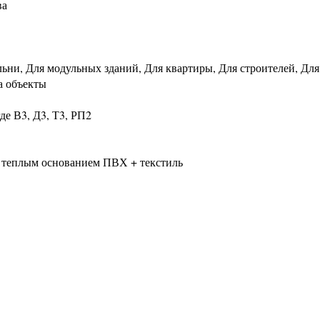
ва
льни, Для модульных зданий, Для квартиры, Для строителей, Для
а объекты
де В3, Д3, Т3, РП2
 теплым основанием ПВХ + текстиль