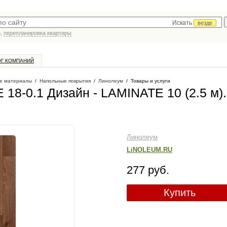
Искать
везде
р,
перепланировка квартиры
ОГ КОМПАНИЙ
е материалы
/
Напольные покрытия
/
Линолеум
/
Товары и услуги
18-0.1 Дизайн - LAMINATE 10 (2.5 м)
.
Линолеум
LiNOLEUM.RU
277 руб.
Купить