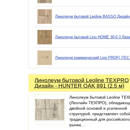
Линолеум бытовой Leoline BASSO Дизайн
Линолеум бытовой Lino HOME 30-0.3 Диз
Линолеум коммерческий Lino PROFI iTEC 
Линолеум бытовой Leoline TEXPRO
Дизайн - HUNTER OAK 891 (2.5 м)
Линолеум бытовой Leoline TE
(Леолайн ТЕХПРО), обладающ
двойной основой и усиленной
структурой, представляет собо
традиционный для российского
рынка…