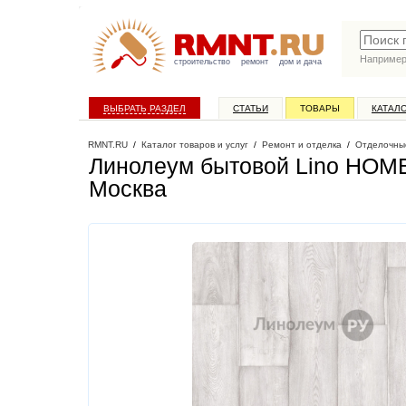
Наприме
строительство
ремонт
дом и дача
ВЫБРАТЬ РАЗДЕЛ
СТАТЬИ
ТОВАРЫ
КАТАЛ
RMNT.RU
/
Каталог товаров и услуг
/
Ремонт и отделка
/
Отделочны
Линолеум бытовой Lino HOME
Москва