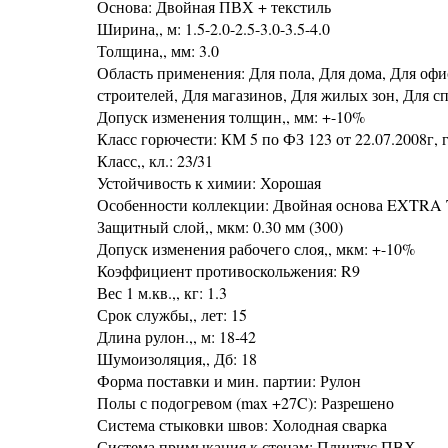
Основа: Двойная ПВХ + текстиль
Ширина,, м: 1.5-2.0-2.5-3.0-3.5-4.0
Толщина,, мм: 3.0
Область применения: Для пола, Для дома, Для офи
строителей, Для магазинов, Для жилых зон, Для с
Допуск изменения толщин,, мм: +-10%
Класс горючести: КМ 5 по ФЗ 123 от 22.07.2008г, г
Класс,, кл.: 23/31
Устойчивость к химии: Хорошая
Особенности коллекции: Двойная основа EXTRA 
Защитный слой,, мкм: 0.30 мм (300)
Допуск изменения рабочего слоя,, мкм: +-10%
Коэффициент противоскольжения: R9
Вес 1 м.кв.,, кг: 1.3
Срок службы,, лет: 15
Длина рулон.,, м: 18-42
Шумоизоляция,, Дб: 18
Форма поставки и мин. партии: Рулон
Полы с подогревом (max +27C): Разрешено
Система стыковки швов: Холодная сварка
Система примыкания к стенам: Плинтус ПВХ