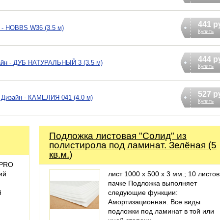
441 р
 - HOBBS W36 (3.5 м)
Купить
444 р
айн - ДУБ НАТУРАЛЬНЫЙ 3 (3.5 м)
Купить
527 р
Дизайн - КАМЕЛИЯ 041 (4.0 м)
Купить
Подложка листовая "Солид" из
полистирола под ламинат. Зелёная (5
кв.м.)
XPRO
ий
лист 1000 x 500 x 3 мм.; 10 листов
пачке Подложка выполняет
й
следующие функции:
Амортизационная. Все виды
подложки под ламинат в той или