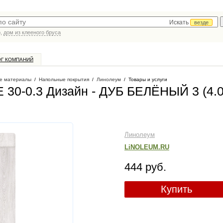
Искать
везде
р,
дом из клееного бруса
ОГ КОМПАНИЙ
е материалы
/
Напольные покрытия
/
Линолеум
/
Товары и услуги
 30-0.3 Дизайн - ДУБ БЕЛЁНЫЙ 3 (4.0
Линолеум
LiNOLEUM.RU
444 руб.
Купить