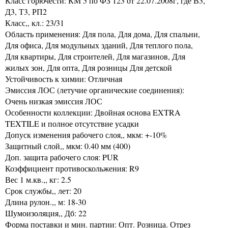
Класс горючести: КМ 5 по ФЗ 123 от 22.07.2008г, где В3,
Д3, Т3, РП2
Класс,, кл.: 23/31
Область применения: Для пола, Для дома, Для спальни,
Для офиса, Для модульных зданий, Для теплого пола,
Для квартиры, Для строителей, Для магазинов, Для
жилых зон, Для опта, Для розницы Для детской
Устойчивость к химии: Отличная
Эмиссия ЛОС (летучие органические соединения):
Очень низкая эмиссия ЛОС
Особенности коллекции: Двойная основа EXTRA
TEXTILE и полное отсутствие усадки
Допуск изменения рабочего слоя,, мкм: +-10%
Защитный слой,, мкм: 0.40 мм (400)
Доп. защита рабочего слоя: PUR
Коэффициент противоскольжения: R9
Вес 1 м.кв.,, кг: 2.5
Срок службы,, лет: 20
Длина рулон.,, м: 18-30
Шумоизоляция,, Дб: 22
Форма поставки и мин. партии: Опт. Розница. Отрез