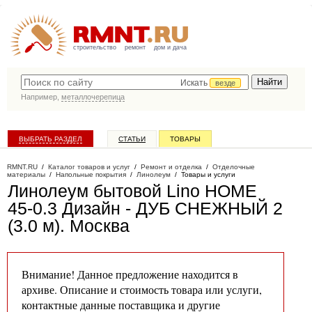
строительство
ремонт
дом и дача
Искать
везде
Например,
металлочерепица
ВЫБРАТЬ РАЗДЕЛ
СТАТЬИ
ТОВАРЫ
КАТАЛОГ КОМПАНИЙ
RMNT.RU
/
Каталог товаров и услуг
/
Ремонт и отделка
/
Отделочные
материалы
/
Напольные покрытия
/
Линолеум
/
Товары и услуги
Линолеум бытовой Lino HOME
45-0.3 Дизайн - ДУБ СНЕЖНЫЙ 2
(3.0 м)
. Москва
Внимание! Данное предложение находится в
архиве. Описание и стоимость товара или услуги,
контактные данные поставщика и другие