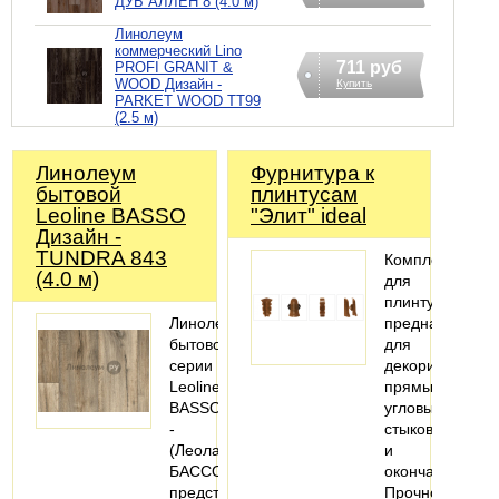
ДУБ АЛЛЕН 8 (4.0 м)
Линолеум
коммерческий Lino
711 руб
PROFI GRANIT &
WOOD Дизайн -
Купить
PARKET WOOD TT99
(2.5 м)
Линолеум
Фурнитура к
бытовой
плинтусам
Leoline BASSO
"Элит" ideal
Дизайн -
TUNDRA 843
Комплектующи
(4.0 м)
для
плинтуса
Линолеум
предназначены
бытовой
для
серии
декорирования
Leoline
прямых,
BASSO
угловых
-
стыков
(Леолайн
и
БАССО)
окончаний.
представляет
Прочно