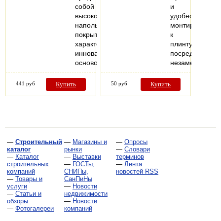
собой
и
высококачественное
удобно
напольное
монтируются
покрытие,
к
характеризующееся
плинтусу
инновационной
посредством
основой…
незаметных…
441 руб
Купить
50 руб
Купить
—
Строительный
—
Магазины и
—
Опросы
каталог
рынки
—
Словари
—
Каталог
—
Выставки
терминов
строительных
—
ГОСТы,
—
Лента
компаний
СНИПы,
новостей RSS
—
Товары и
СанПиНы
услуги
—
Новости
—
Статьи и
недвижимости
обзоры
—
Новости
—
Фотогалереи
компаний