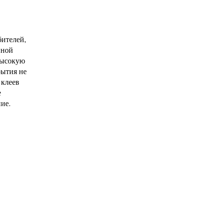
ителей,
йной
высокую
рытия не
 клеев
е
ие.