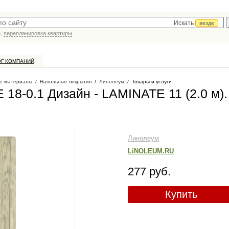
Искать
везде
р,
перепланировка квартиры
ОГ КОМПАНИЙ
е материалы
/
Напольные покрытия
/
Линолеум
/
Товары и услуги
18-0.1 Дизайн - LAMINATE 11 (2.0 м)
.
Линолеум
LiNOLEUM.RU
277 руб.
Купить