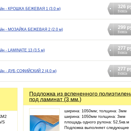
326 р
айн - КРОШКА БЕЖЕВАЯ 1 (3.0 м)
Купить
299 р
айн - МОЗАЙКА БЕЖЕВАЯ 2 (2.0 м)
Купить
277 р
йн - LAMINATE 13 (3.5 м)
Купить
277 р
айн - ДУБ СОФИЙСКИЙ 2 (4.0 м)
Купить
Подложка из вспененного полиэтилен
под ламинат (3 мм.)
ширина: 1050мм; толщина: 3мм
КМ2
ширина: 1050мм толщина: 3мм
A/S
площадь одного рулона: 52,5кв.м
Подложка выполняет следующие