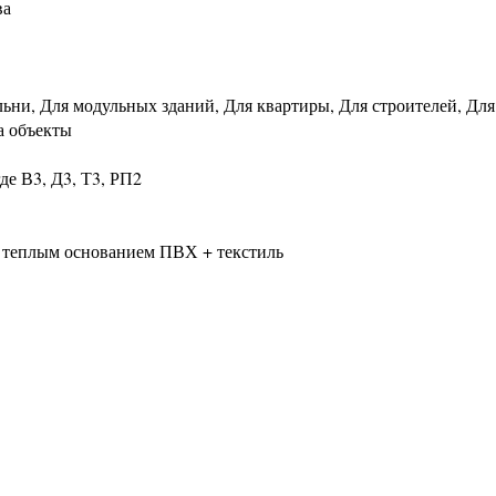
ва
льни, Для модульных зданий, Для квартиры, Для строителей, Для
а объекты
де В3, Д3, Т3, РП2
 теплым основанием ПВХ + текстиль