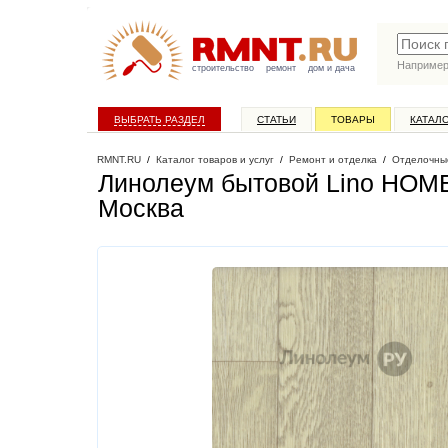
Наприме
строительство
ремонт
дом и дача
ВЫБРАТЬ РАЗДЕЛ
СТАТЬИ
ТОВАРЫ
КАТАЛ
RMNT.RU
/
Каталог товаров и услуг
/
Ремонт и отделка
/
Отделочны
Линолеум бытовой Lino HOME 
Москва