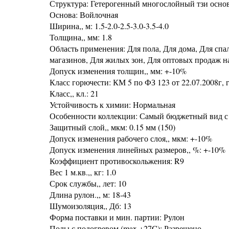
Структура: Гетерогенный многослойный тзи осно
Основа: Войлочная
Ширина,, м: 1.5-2.0-2.5-3.0-3.5-4.0
Толщина,, мм: 1.8
Область применения: Для пола, Для дома, Для спа
магазинов, Для жилых зон, Для оптовых продаж н
Допуск изменения толщин,, мм: +-10%
Класс горючести: КМ 5 по ФЗ 123 от 22.07.2008г, г
Класс,, кл.: 21
Устойчивость к химии: Нормальная
Особенности коллекции: Самый бюджетный вид с
Защитный слой,, мкм: 0.15 мм (150)
Допуск изменения рабочего слоя,, мкм: +-10%
Допуск изменения линейных размеров,, %: +-10%
Коэффициент противоскольжения: R9
Вес 1 м.кв.,, кг: 1.0
Срок службы,, лет: 10
Длина рулон.,, м: 18-43
Шумоизоляция,, Дб: 13
Форма поставки и мин. партии: Рулон
Полы с подогревом (max +27C): Разрешено