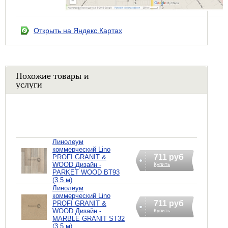
Открыть на Яндекс.Картах
Похожие товары и
услуги
Линолеум
коммерческий Lino
711 руб
PROFI GRANIT &
WOOD Дизайн -
Купить
PARKET WOOD BT93
(3.5 м)
Линолеум
коммерческий Lino
711 руб
PROFI GRANIT &
WOOD Дизайн -
Купить
MARBLE GRANIT ST32
(3.5 м)