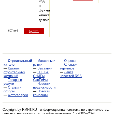
вид
и
функциональные
качества
делают…
607 руб
Купить
—
Строительный
—
Магазины и
—
Опросы
каталог
рынки
—
Словари
—
Каталог
—
Выставки
терминов
строительных
—
ГОСТы,
—
Лента
компаний
СНИПы,
новостей RSS
—
Товары и
СанПиНы
услуги
—
Новости
—
Статьи и
недвижимости
обзоры
—
Новости
—
Фотогалереи
компаний
Copyright by RMNT.RU - информационная система по
строительству,
ремонту, недвижимости, дизайну интерьера
. (c) 2002—2026