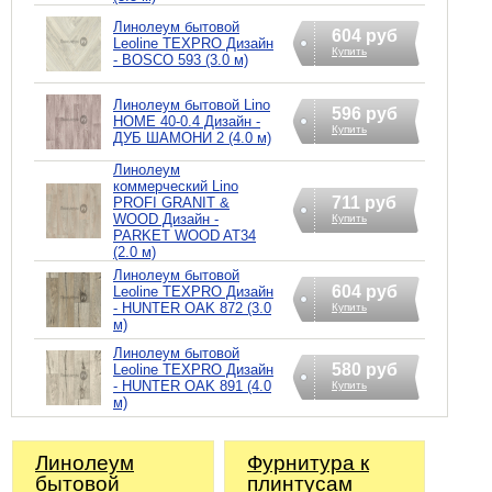
Линолеум бытовой
604 руб
Leoline TEXPRO Дизайн
Купить
- BOSCO 593 (3.0 м)
Линолеум бытовой Lino
596 руб
HOME 40-0.4 Дизайн -
Купить
ДУБ ШАМОНИ 2 (4.0 м)
Линолеум
коммерческий Lino
711 руб
PROFI GRANIT &
WOOD Дизайн -
Купить
PARKET WOOD AT34
(2.0 м)
Линолеум бытовой
604 руб
Leoline TEXPRO Дизайн
- HUNTER OAK 872 (3.0
Купить
м)
Линолеум бытовой
580 руб
Leoline TEXPRO Дизайн
- HUNTER OAK 891 (4.0
Купить
м)
Линолеум
Фурнитура к
бытовой
плинтусам