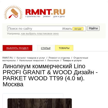
строительство
ремонт
дом и дача
Искать
везде
Например,
как выбрать пластиковое окно
ВЫБРАТЬ РАЗДЕЛ
СТАТЬИ
ТОВАРЫ
КАТАЛОГ КОМПАНИЙ
RMNT.RU
/
Каталог товаров и услуг
/
Ремонт и отделка
/
Отделочные
материалы
/
Напольные покрытия
/
Линолеум
/
Товары и услуги
Линолеум коммерческий Lino
PROFI GRANIT & WOOD Дизайн -
PARKET WOOD TT99 (4.0 м)
.
Москва