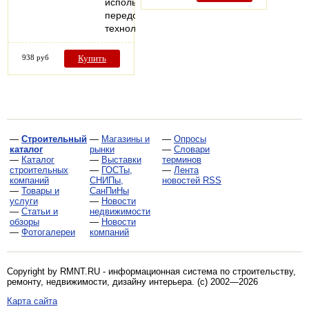
использованием
передовых
технологий…
938 руб
Купить
—
Строительный
—
Магазины и
—
Опросы
каталог
рынки
—
Словари
—
Каталог
—
Выставки
терминов
строительных
—
ГОСТы,
—
Лента
компаний
СНИПы,
новостей RSS
—
Товары и
СанПиНы
услуги
—
Новости
—
Статьи и
недвижимости
обзоры
—
Новости
—
Фотогалереи
компаний
Copyright by RMNT.RU - информационная система по
строительству,
ремонту, недвижимости, дизайну интерьера
. (c) 2002—2026
Карта сайта