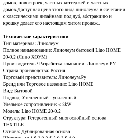
домов, новостроек, частных коттеджей и частных
домов.Доступная цена этого вида линолеума в сочетании
с классическими дизайнами под дуб, абстракцию и
крошку делает его настоящим хитом продаж..
Технические характеристики
Тип материала: Линолеум
Полное наименование: Линолеум бытовой Lino HOME
20-0,2 (Лино ХОУМ)
Производитель / Разработка компании: Линолеум.РУ
Страна производства: Россия
Торговый представитель: Линолеум.Ру
Бренд или Торговое название: Lino HOME
Вид: Бытовой
Подвид: Утепленный - усиленный
Удельное сопротивление: < 2kW
Модель: Lino HOME 20-0.2
Структура: Гетерогенный многослойный основа
TEXTILE
Основа: Дублированная основа
Ширина,, м: 1.5-2.0-2.5-3.0-3.5-4.0