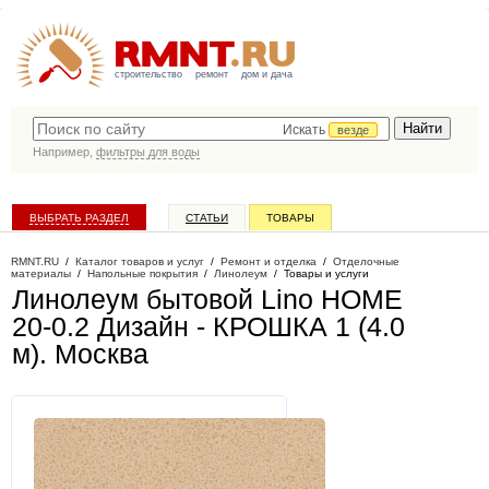
строительство
ремонт
дом и дача
Искать
везде
Например,
фильтры для воды
ВЫБРАТЬ РАЗДЕЛ
СТАТЬИ
ТОВАРЫ
КАТАЛОГ КОМПАНИЙ
RMNT.RU
/
Каталог товаров и услуг
/
Ремонт и отделка
/
Отделочные
материалы
/
Напольные покрытия
/
Линолеум
/
Товары и услуги
Линолеум бытовой Lino HOME
20-0.2 Дизайн - КРОШКА 1 (4.0
м)
. Москва