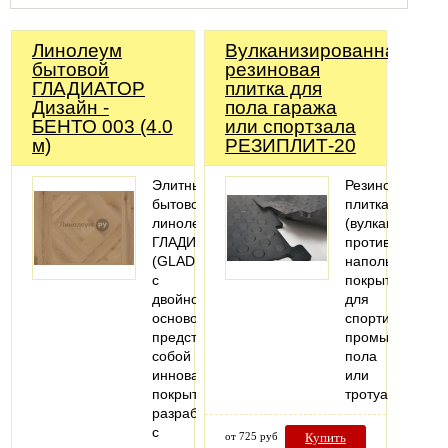
Линолеум
Вулканизированная
бытовой
резиновая
ГЛАДИАТОР
плитка для
Дизайн -
пола гаража
БЕНТО 003 (4.0
или спортзала
м)
РЕЗИПЛИТ-20
Элитный
Резиновая
бытовой
плитка
линолеум
(вулканизация)
ГЛАДИАТОР
противоударно
(GLADIATOR)
напольное
с
покрытие
двойной
для
основой
спортивного,
представляет
промышленног
собой
пола
инновационное
или
покрытие,
тротуара.
разработанное
с
от 725 руб
Купить