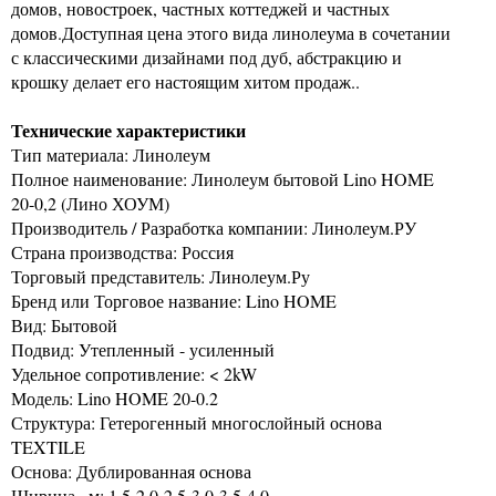
домов, новостроек, частных коттеджей и частных
домов.Доступная цена этого вида линолеума в сочетании
с классическими дизайнами под дуб, абстракцию и
крошку делает его настоящим хитом продаж..
Технические характеристики
Тип материала: Линолеум
Полное наименование: Линолеум бытовой Lino HOME
20-0,2 (Лино ХОУМ)
Производитель / Разработка компании: Линолеум.РУ
Страна производства: Россия
Торговый представитель: Линолеум.Ру
Бренд или Торговое название: Lino HOME
Вид: Бытовой
Подвид: Утепленный - усиленный
Удельное сопротивление: < 2kW
Модель: Lino HOME 20-0.2
Структура: Гетерогенный многослойный основа
TEXTILE
Основа: Дублированная основа
Ширина,, м: 1.5-2.0-2.5-3.0-3.5-4.0