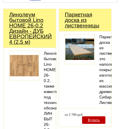
Линолеум
Паркетная
бытовой Lino
доска из
HOME 26-0.2
лиственницы
Дизайн - ДУБ
ЕВРОПЕЙСКИЙ
Паркетная
4 (2.5 м)
доска
из
Линолеум
лиственницы
бытовой
это
Lino
напольное
HOME
покрытие,
26-
изготовленное
0.2,
из
также
массива
известный
древесины
под
Сибирской
техническим
Лиственницы.
обозначением
ЛИН
от 2 700 руб
БЫТ
Купить
26-