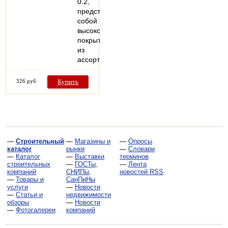
0.2,
представляет
собой
высококачественное
покрытие
из
ассортимента…
326 руб
Купить
—
Строительный
—
Магазины и
—
Опросы
каталог
рынки
—
Словари
—
Каталог
—
Выставки
терминов
строительных
—
ГОСТы,
—
Лента
компаний
СНИПы,
новостей RSS
—
Товары и
СанПиНы
услуги
—
Новости
—
Статьи и
недвижимости
обзоры
—
Новости
—
Фотогалереи
компаний