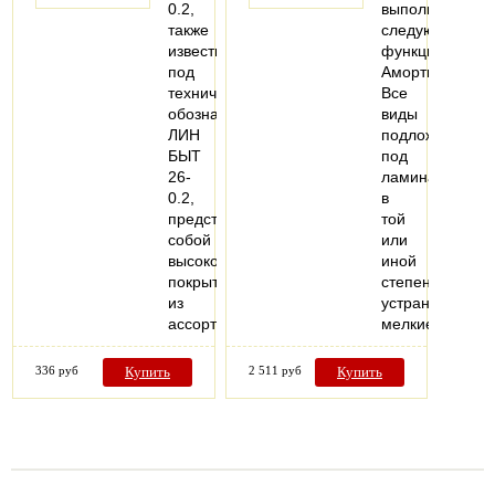
0.2,
выполняет
также
следующие
известный
функции:
под
Амортизационн
техническим
Все
обозначением
виды
ЛИН
подложки
БЫТ
под
26-
ламинат
0.2,
в
представляет
той
собой
или
высококачественное
иной
покрытие
степени
из
устраняют
ассортимента…
мелкие…
336 руб
Купить
2 511 руб
Купить