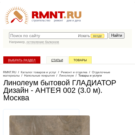
строительство
ремонт
дом и дача
Искать
везде
Например,
остекление балконов
ВЫБРАТЬ РАЗДЕЛ
СТАТЬИ
ТОВАРЫ
КАТАЛОГ КОМПАНИЙ
RMNT.RU
/
Каталог товаров и услуг
/
Ремонт и отделка
/
Отделочные
материалы
/
Напольные покрытия
/
Линолеум
/
Товары и услуги
Линолеум бытовой ГЛАДИАТОР
Дизайн - АНТЕЯ 002 (3.0 м)
.
Москва