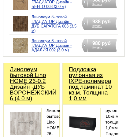
ГЛАДИАТОР Дизайн -
Купить
БЕНТО 003 (3.0 м)
Линолеум бытовой
938 руб
ГЛАДИАТОР Дизайн -
ДУБ САРАТОГА 003 (3.5
Купить
м)
Линолеум бытовой
980 руб
ГЛАДИАТОР Дизайн -
Купить
АДАЛИЯ 002 (3.0 м)
Линолеум
Подложка
бытовой Lino
рулонная из
HOME 26-0.2
IXPE-полимера
Дизайн -ДУБ
под ламинат 10
ВОРОНЕЖСКИЙ
кв.м. Толщина
6 (4.0 м)
1,0 мм
Линолеум
рулон:
бытовой
10кв.м.;
Lino
толщина:
HOME
1,0мм
26-
Подложка