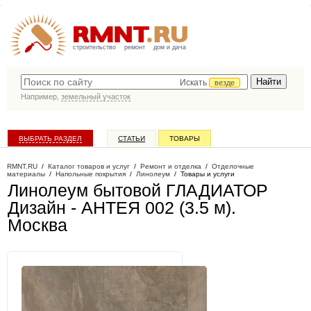
строительство
ремонт
дом и дача
Искать
везде
Например,
земельный участок
ВЫБРАТЬ РАЗДЕЛ
СТАТЬИ
ТОВАРЫ
КАТАЛОГ КОМПАНИЙ
RMNT.RU
/
Каталог товаров и услуг
/
Ремонт и отделка
/
Отделочные
материалы
/
Напольные покрытия
/
Линолеум
/
Товары и услуги
Линолеум бытовой ГЛАДИАТОР
Дизайн - АНТЕЯ 002 (3.5 м)
.
Москва