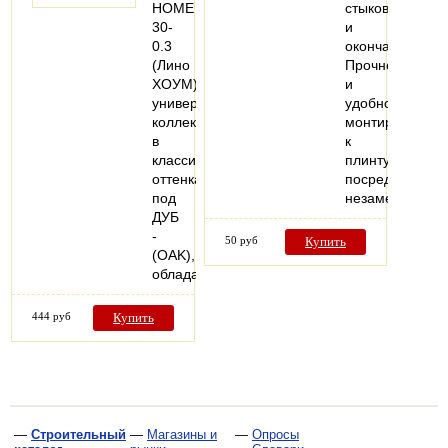
HOME
стыков
30-
и
0.3
окончаний.
(Лино
Прочно
ХОУМ)
и
универсальная
удобно
коллекция
монтируются
в
к
классических
плинтусу
оттенках
посредством
под
незаметных…
ДУБ
-
50 руб
Купить
(OAK),
обладающая…
444 руб
Купить
—
Строительный
—
Магазины и
—
Опросы