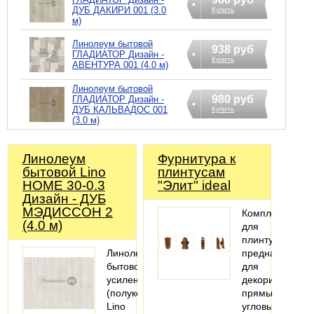
ДУБ ДАКИРИ 001 (3.0
Купить
м)
Линолеум бытовой
938 руб
ГЛАДИАТОР Дизайн -
Купить
АВЕНTУРА 001 (4.0 м)
Линолеум бытовой
980 руб
ГЛАДИАТОР Дизайн -
ДУБ КАЛЬВАДОС 001
Купить
(3.0 м)
Линолеум
Фурнитура к
бытовой Lino
плинтусам
HOME 30-0.3
"Элит" ideal
Дизайн - ДУБ
МЭДИССОН 2
Комплектующи
(4.0 м)
для
плинтуса
Линолеум
предназначены
бытовой
для
усиленный
декорирования
(полукоммерческий)
прямых,
Lino
угловых