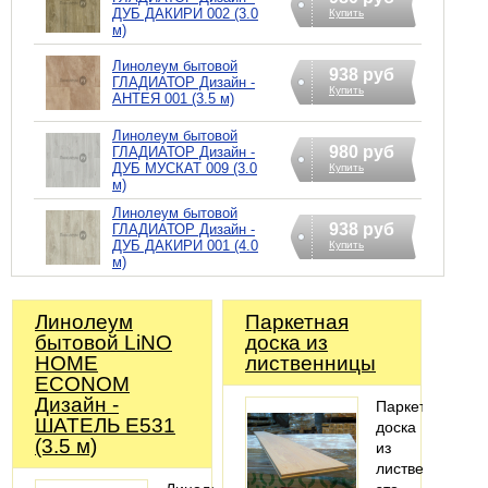
ДУБ ДАКИРИ 002 (3.0
Купить
м)
Линолеум бытовой
938 руб
ГЛАДИАТОР Дизайн -
Купить
АНТЕЯ 001 (3.5 м)
Линолеум бытовой
980 руб
ГЛАДИАТОР Дизайн -
ДУБ МУСКАТ 009 (3.0
Купить
м)
Линолеум бытовой
938 руб
ГЛАДИАТОР Дизайн -
ДУБ ДАКИРИ 001 (4.0
Купить
м)
Линолеум
Паркетная
бытовой LiNO
доска из
HOME
лиственницы
ECONOM
Дизайн -
Паркетная
ШАТЕЛЬ Е531
доска
(3.5 м)
из
лиственницы