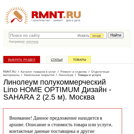
строительство
ремонт
дом и дача
Искать
везде
Например,
ипотека
ВЫБРАТЬ РАЗДЕЛ
СТАТЬИ
ТОВАРЫ
КАТАЛОГ КОМПАНИЙ
RMNT.RU
/
Каталог товаров и услуг
/
Ремонт и отделка
/
Отделочные
материалы
/
Напольные покрытия
/
Линолеум
/
Товары и услуги
Линолеум полукоммерческий
Lino HOME OPTIMUM Дизайн -
SAHARA 2 (2.5 м)
. Москва
Внимание! Данное предложение находится в
архиве. Описание и стоимость товара или услуги,
контактные данные поставщика и другие