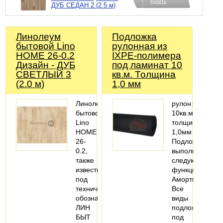
Купить
ДУБ СЕДАН 2 (2.5 м)
Линолеум
Подложка
бытовой Lino
рулонная из
HOME 26-0.2
IXPE-полимера
Дизайн - ДУБ
под ламинат 10
СВЕТЛЫЙ 3
кв.м. Толщина
(2.0 м)
1,0 мм
Линолеум
рулон:
бытовой
10кв.м.;
Lino
толщина:
HOME
1,0мм
26-
Подложка
0.2,
выполняет
также
следующие
известный
функции:
под
Амортизационн
техническим
Все
обозначением
виды
ЛИН
подложки
БЫТ
под