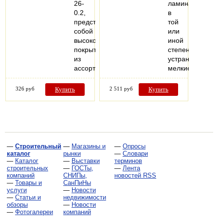
26-
ламинат
0.2,
в
представляет
той
собой
или
высококачественное
иной
покрытие
степени
из
устраняют
ассортимента…
мелкие…
326 руб
Купить
2 511 руб
Купить
—
Строительный
—
Магазины и
—
Опросы
каталог
рынки
—
Словари
—
Каталог
—
Выставки
терминов
строительных
—
ГОСТы,
—
Лента
компаний
СНИПы,
новостей RSS
—
Товары и
СанПиНы
услуги
—
Новости
—
Статьи и
недвижимости
обзоры
—
Новости
—
Фотогалереи
компаний