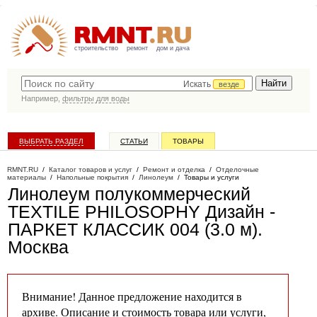
строительство
ремонт
дом и дача
Искать
везде
Например,
фильтры для воды
ВЫБРАТЬ РАЗДЕЛ
СТАТЬИ
ТОВАРЫ
КАТАЛОГ КОМПАНИЙ
RMNT.RU
/
Каталог товаров и услуг
/
Ремонт и отделка
/
Отделочные
материалы
/
Напольные покрытия
/
Линолеум
/
Товары и услуги
Линолеум полукоммерческий
TEXTILE PHILOSOPHY Дизайн -
ПАРКЕТ КЛАССИК 004 (3.0 м)
.
Москва
Внимание! Данное предложение находится в
архиве. Описание и стоимость товара или услуги,