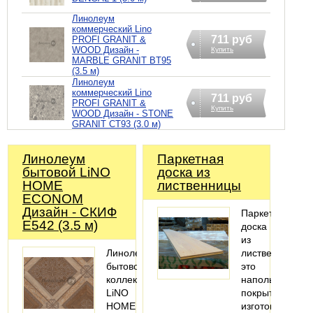
Линолеум
коммерческий Lino
711 руб
PROFI GRANIT &
WOOD Дизайн -
Купить
MARBLE GRANIT BT95
(3.5 м)
Линолеум
коммерческий Lino
711 руб
PROFI GRANIT &
Купить
WOOD Дизайн - STONE
GRANIT CT93 (3.0 м)
Линолеум
Паркетная
бытовой LiNO
доска из
HOME
лиственницы
ECONOM
Дизайн - СКИФ
Паркетная
E542 (3.5 м)
доска
из
Линолеум
лиственницы
бытовой
это
коллекции
напольное
LiNO
покрытие,
HOME
изготовленное