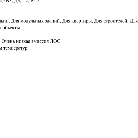
де В3, Д3, Т2, РП2
льни, Для модульных зданий, Для квартиры, Для строителей, Для
а объекты
: Очень низкая эмиссия ЛОС
м температур