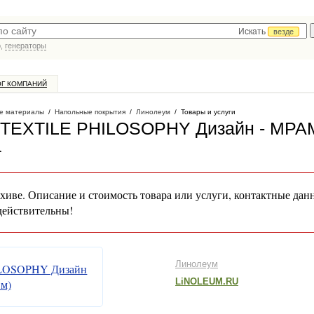
Искать
везде
р,
генераторы
ОГ КОМПАНИЙ
е материалы
/
Напольные покрытия
/
Линолеум
/
Товары и услуги
й TEXTILE PHILOSOPHY Дизайн - МР
а
хиве. Описание и стоимость товара или услуги, контактные дан
действительны!
Линолеум
LiNOLEUM.RU