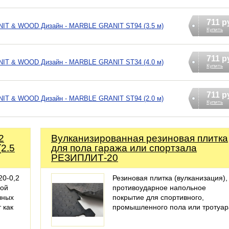
711 р
NIT & WOOD Дизайн - MARBLE GRANIT ST94 (3.5 м)
Купить
711 р
NIT & WOOD Дизайн - MARBLE GRANIT ST34 (4.0 м)
Купить
711 р
NIT & WOOD Дизайн - MARBLE GRANIT ST94 (2.0 м)
Купить
2
Вулканизированная резиновая плитка
2.5
для пола гаража или спортзала
РЕЗИПЛИТ-20
20-0,2
Резиновая плитка (вулканизация),
бой
противоударное напольное
чных
покрытие для спортивного,
 как
промышленного пола или тротуар