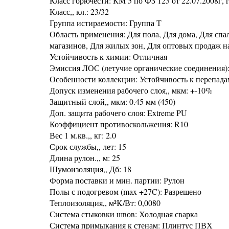
Класс горючести: КМ 5 по ФЗ 123 от 22.07.2008г, г
Класс,, кл.: 23/32
Группа истираемости: Группа Т
Область применения: Для пола, Для дома, Для спа
магазинов, Для жилых зон, Для оптовых продаж н
Устойчивость к химии: Отличная
Эмиссия ЛОС (летучие органические соединения)
Особенности коллекции: Устойчивость к перепада
Допуск изменения рабочего слоя,, мкм: +-10%
Защитный слой,, мкм: 0.45 мм (450)
Доп. защита рабочего слоя: Extreme PU
Коэффициент противоскольжения: R10
Вес 1 м.кв.,, кг: 2.0
Срок службы,, лет: 15
Длина рулон.,, м: 25
Шумоизоляция,, Дб: 18
Форма поставки и мин. партии: Рулон
Полы с подогревом (max +27C): Разрешено
Теплоизоляция,, м²K/Вт: 0,0080
Система стыковки швов: Холодная сварка
Система примыкания к стенам: Плинтус ПВХ