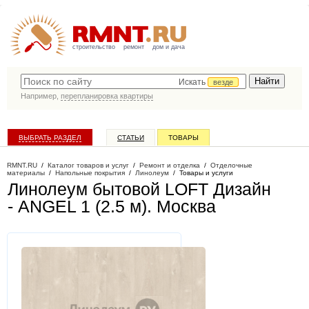
строительство
ремонт
дом и дача
Искать
везде
Например,
перепланировка квартиры
ВЫБРАТЬ РАЗДЕЛ
СТАТЬИ
ТОВАРЫ
КАТАЛОГ КОМПАНИЙ
RMNT.RU
/
Каталог товаров и услуг
/
Ремонт и отделка
/
Отделочные
материалы
/
Напольные покрытия
/
Линолеум
/
Товары и услуги
Линолеум бытовой LOFT Дизайн
- ANGEL 1 (2.5 м)
. Москва