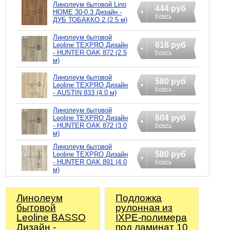
Линолеум бытовой Lino
444 руб
HOME 30-0.3 Дизайн -
Купить
ДУБ ТОБАККО 2 (2.5 м)
Линолеум бытовой
618 руб
Leoline TEXPRO Дизайн
- HUNTER OAK 872 (2.5
Купить
м)
Линолеум бытовой
580 руб
Leoline TEXPRO Дизайн
Купить
- AUSTIN 833 (4.0 м)
Линолеум бытовой
604 руб
Leoline TEXPRO Дизайн
- HUNTER OAK 872 (3.0
Купить
м)
Линолеум бытовой
580 руб
Leoline TEXPRO Дизайн
- HUNTER OAK 891 (4.0
Купить
м)
Линолеум
Подложка
бытовой
рулонная из
Leoline BASSO
IXPE-полимера
Дизайн -
под ламинат 10