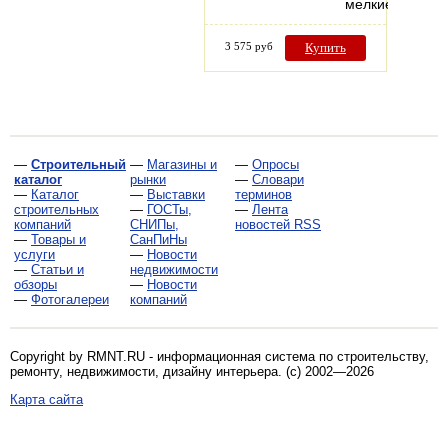
мелкие…
3 575 руб
Купить
—
Строительный
—
Магазины и
—
Опросы
каталог
рынки
—
Словари
—
Каталог
—
Выставки
терминов
строительных
—
ГОСТы,
—
Лента
компаний
СНИПы,
новостей RSS
—
Товары и
СанПиНы
услуги
—
Новости
—
Статьи и
недвижимости
обзоры
—
Новости
—
Фотогалереи
компаний
Copyright by RMNT.RU - информационная система по
строительству,
ремонту, недвижимости, дизайну интерьера
. (c) 2002—2026
Карта сайта