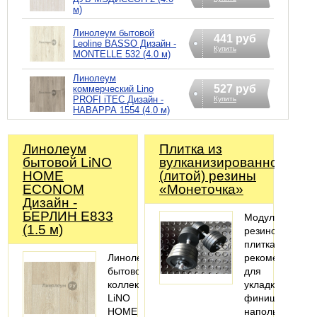
м)
Линолеум бытовой
441 руб
Leoline BASSO Дизайн -
Купить
MONTELLE 532 (4.0 м)
Линолеум
527 руб
коммерческий Lino
PROFI iTEC Дизайн -
Купить
НАВАРРА 1554 (4.0 м)
Линолеум
Плитка из
бытовой LiNO
вулканизированной
HOME
(литой) резины
ECONOM
«Монеточка»
Дизайн -
БЕРЛИН Е833
Модульная
(1.5 м)
резиновая
плитка
Линолеум
рекомендована
бытовой
для
коллекции
укладки
LiNO
финишного
HOME
напольного