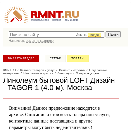
строительство
ремонт
дом и дача
Искать
везде
Например,
ремонт в квартире
ВЫБРАТЬ РАЗДЕЛ
СТАТЬИ
ТОВАРЫ
КАТАЛОГ КОМПАНИЙ
RMNT.RU
/
Каталог товаров и услуг
/
Ремонт и отделка
/
Отделочные
материалы
/
Напольные покрытия
/
Линолеум
/
Товары и услуги
Линолеум бытовой LOFT Дизайн
- TAGOR 1 (4.0 м)
. Москва
Внимание! Данное предложение находится в
архиве. Описание и стоимость товара или услуги,
контактные данные поставщика и другие
параметры могут быть недействительны!